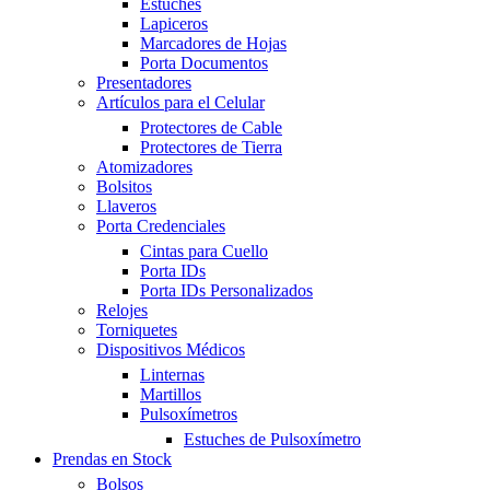
Estuches
Lapiceros
Marcadores de Hojas
Porta Documentos
Presentadores
Artículos para el Celular
Protectores de Cable
Protectores de Tierra
Atomizadores
Bolsitos
Llaveros
Porta Credenciales
Cintas para Cuello
Porta IDs
Porta IDs Personalizados
Relojes
Torniquetes
Dispositivos Médicos
Linternas
Martillos
Pulsoxímetros
Estuches de Pulsoxímetro
Prendas en Stock
Bolsos