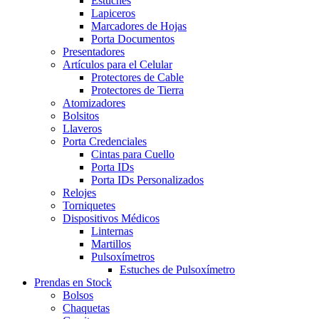
Estuches
Lapiceros
Marcadores de Hojas
Porta Documentos
Presentadores
Artículos para el Celular
Protectores de Cable
Protectores de Tierra
Atomizadores
Bolsitos
Llaveros
Porta Credenciales
Cintas para Cuello
Porta IDs
Porta IDs Personalizados
Relojes
Torniquetes
Dispositivos Médicos
Linternas
Martillos
Pulsoxímetros
Estuches de Pulsoxímetro
Prendas en Stock
Bolsos
Chaquetas