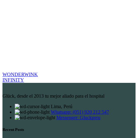
WONDERWINK
INFINITY
Glück, desde el 2013 tu mejor aliado para el hospital
Lima, Perú
Whatsapp: (051) 920 212 547
Messenger: Gluckperu
Recent Posts