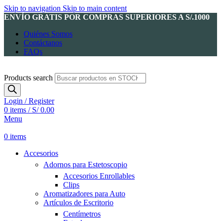
Skip to navigation
Skip to main content
ENVÍO GRATIS POR COMPRAS SUPERIORES A S/.1000
Quiénes Somos
Contáctanos
FAQs
Products search
Login / Register
0
items
/
S/
0.00
Menu
0
items
Accesorios
Adornos para Estetoscopio
Accesorios Enrollables
Clips
Aromatizadores para Auto
Artículos de Escritorio
Centímetros