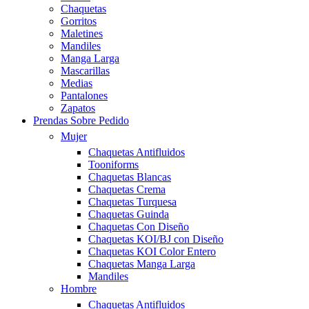
Chaquetas
Gorritos
Maletines
Mandiles
Manga Larga
Mascarillas
Medias
Pantalones
Zapatos
Prendas Sobre Pedido
Mujer
Chaquetas Antifluidos
Tooniforms
Chaquetas Blancas
Chaquetas Crema
Chaquetas Turquesa
Chaquetas Guinda
Chaquetas Con Diseño
Chaquetas KOI/BJ con Diseño
Chaquetas KOI Color Entero
Chaquetas Manga Larga
Mandiles
Hombre
Chaquetas Antifluidos