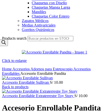
Chaquetas con Diseño
Chaquetas Manga Larga
Mandiles
Chaquetas Color Entero
Zapatos Médicos
Medias Antivariciales
Gorritos Quirúrgicos
Products search
Click to enlarge
Home
Accesorios
Adornos para Estetoscopio
Accesorios
Enrollables
Accesorio Enrollable Pandita
Accesorio Enrollable Sullivan
S/
10.00
Back to products
Accesorio Enrollable Extraterrestre Toy Story
S/
10.00
Accesorio Enrollable Pandita