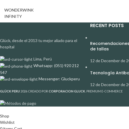
WONDERWINK
INFINITY
RECENT POSTS
Glück, desde el 2013 tu mejor aliado para el
Recomendaciones 
hospital
de tallas
Lima, Perú
12 de December de 
Whatsapp: (051) 920 212
547
Tecnología Antibac
Messenger: Gluckperu
12 de December de 
GLÜCK PERU
2026 CREADO POR
CORPORACION GLUCK
. PREMIUM E-COMMERCE
Shop
Wishlist
0
items
Cart