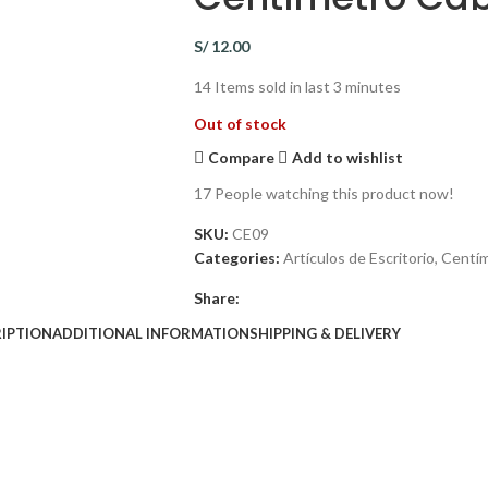
S/
12.00
14
Items sold in last 3 minutes
Out of stock
Compare
Add to wishlist
17
People watching this product now!
SKU:
CE09
Categories:
Artículos de Escritorio
,
Centí
Share:
IPTION
ADDITIONAL INFORMATION
SHIPPING & DELIVERY