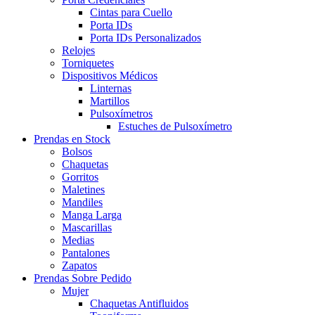
Cintas para Cuello
Porta IDs
Porta IDs Personalizados
Relojes
Torniquetes
Dispositivos Médicos
Linternas
Martillos
Pulsoxímetros
Estuches de Pulsoxímetro
Prendas en Stock
Bolsos
Chaquetas
Gorritos
Maletines
Mandiles
Manga Larga
Mascarillas
Medias
Pantalones
Zapatos
Prendas Sobre Pedido
Mujer
Chaquetas Antifluidos