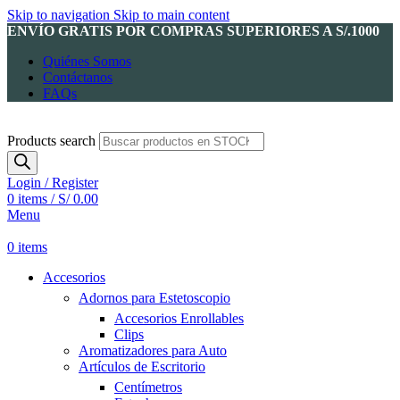
Skip to navigation
Skip to main content
ENVÍO GRATIS POR COMPRAS SUPERIORES A S/.1000
Quiénes Somos
Contáctanos
FAQs
Products search
Login / Register
0
items
/
S/
0.00
Menu
0
items
Accesorios
Adornos para Estetoscopio
Accesorios Enrollables
Clips
Aromatizadores para Auto
Artículos de Escritorio
Centímetros