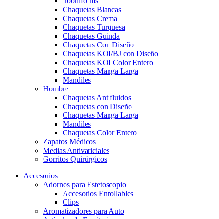
Tooniforms
Chaquetas Blancas
Chaquetas Crema
Chaquetas Turquesa
Chaquetas Guinda
Chaquetas Con Diseño
Chaquetas KOI/BJ con Diseño
Chaquetas KOI Color Entero
Chaquetas Manga Larga
Mandiles
Hombre
Chaquetas Antifluidos
Chaquetas con Diseño
Chaquetas Manga Larga
Mandiles
Chaquetas Color Entero
Zapatos Médicos
Medias Antivariciales
Gorritos Quirúrgicos
Accesorios
Adornos para Estetoscopio
Accesorios Enrollables
Clips
Aromatizadores para Auto