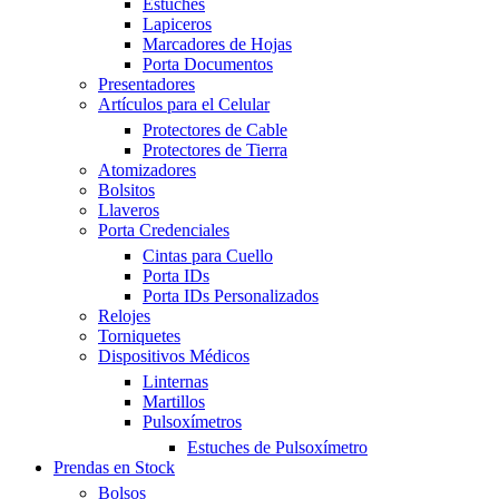
Estuches
Lapiceros
Marcadores de Hojas
Porta Documentos
Presentadores
Artículos para el Celular
Protectores de Cable
Protectores de Tierra
Atomizadores
Bolsitos
Llaveros
Porta Credenciales
Cintas para Cuello
Porta IDs
Porta IDs Personalizados
Relojes
Torniquetes
Dispositivos Médicos
Linternas
Martillos
Pulsoxímetros
Estuches de Pulsoxímetro
Prendas en Stock
Bolsos