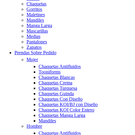
Chaquetas
Gorritos
Maletines
Mandiles
Manga Larga
Mascarillas
Medias
Pantalones
Zapatos
Prendas Sobre Pedido
Mujer
Chaquetas Antifluidos
Tooniforms
Chaquetas Blancas
Chaquetas Crema
Chaquetas Turquesa
Chaquetas Guinda
Chaquetas Con Diseño
Chaquetas KOI/BJ con Diseño
Chaquetas KOI Color Entero
Chaquetas Manga Larga
Mandiles
Hombre
Chaquetas Antifluidos