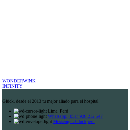
WONDERWINK
INFINITY
Glück, desde el 2013 tu mejor aliado para el hospital
Lima, Perú
Whatsapp: (051) 920 212 547
Messenger: Gluckperu