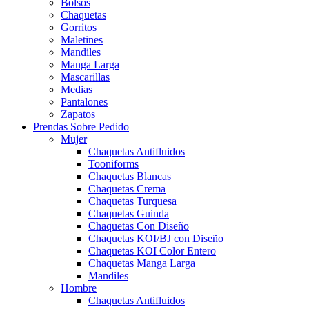
Bolsos
Chaquetas
Gorritos
Maletines
Mandiles
Manga Larga
Mascarillas
Medias
Pantalones
Zapatos
Prendas Sobre Pedido
Mujer
Chaquetas Antifluidos
Tooniforms
Chaquetas Blancas
Chaquetas Crema
Chaquetas Turquesa
Chaquetas Guinda
Chaquetas Con Diseño
Chaquetas KOI/BJ con Diseño
Chaquetas KOI Color Entero
Chaquetas Manga Larga
Mandiles
Hombre
Chaquetas Antifluidos