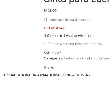
S/
18.00
18
Items sold in last 3 minutes
Out of stock
Compare
Add to wishlist
14
People watching this product now!
SKU:
CC37
Categories:
Cintas para Cuello
,
Porta Cred
Share:
IPTION
ADDITIONAL INFORMATION
SHIPPING & DELIVERY