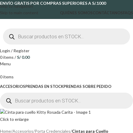
ENVÍO GRATIS POR COMPRAS SUPERIORES A S/.1000
Skip to navigation
Skip to main content
QUIÉNES SOMOS
CONTÁCTANOS
FAQS
Login / Register
0
items
/
S/
0.00
Menu
0
items
ACCESORIOS
PRENDAS EN STOCK
PRENDAS SOBRE PEDIDO
Click to enlarge
Home
Accesorios
Porta Credenciales
Cintas para Cuello