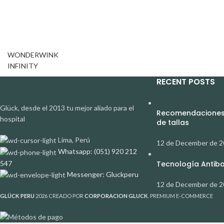
WONDERWINK
INFINITY
RECENT POSTS
Glück, desde el 2013 tu mejor aliado para el
Recomendaciones 
hospital
de tallas
Lima, Perú
12 de December de 
Whatsapp: (051) 920 212
547
Tecnología Antibac
Messenger: Gluckperu
12 de December de 
GLÜCK PERU
2026 CREADO POR
CORPORACION GLUCK
. PREMIUM E-COMMERCE