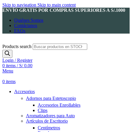
Skip to navigation
Skip to main content
ENVÍO GRATIS POR COMPRAS SUPERIORES A S/.1000
Quiénes Somos
Contáctanos
FAQs
Products search
Login / Register
0
items
/
S/
0.00
Menu
0
items
Accesorios
Adornos para Estetoscopio
Accesorios Enrollables
Clips
Aromatizadores para Auto
Artículos de Escritorio
Centímetros