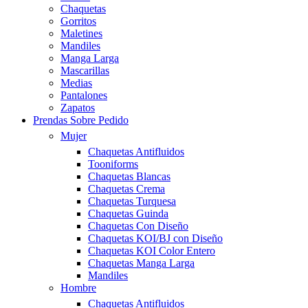
Chaquetas
Gorritos
Maletines
Mandiles
Manga Larga
Mascarillas
Medias
Pantalones
Zapatos
Prendas Sobre Pedido
Mujer
Chaquetas Antifluidos
Tooniforms
Chaquetas Blancas
Chaquetas Crema
Chaquetas Turquesa
Chaquetas Guinda
Chaquetas Con Diseño
Chaquetas KOI/BJ con Diseño
Chaquetas KOI Color Entero
Chaquetas Manga Larga
Mandiles
Hombre
Chaquetas Antifluidos