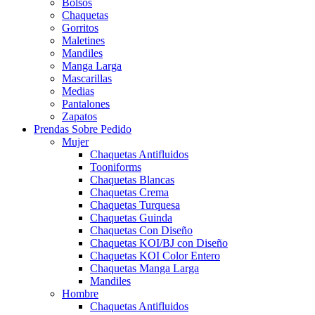
Bolsos
Chaquetas
Gorritos
Maletines
Mandiles
Manga Larga
Mascarillas
Medias
Pantalones
Zapatos
Prendas Sobre Pedido
Mujer
Chaquetas Antifluidos
Tooniforms
Chaquetas Blancas
Chaquetas Crema
Chaquetas Turquesa
Chaquetas Guinda
Chaquetas Con Diseño
Chaquetas KOI/BJ con Diseño
Chaquetas KOI Color Entero
Chaquetas Manga Larga
Mandiles
Hombre
Chaquetas Antifluidos