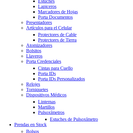
Estuches
Lapiceros
Marcadores de Hojas
Porta Documentos
Presentadores
Artículos para el Celular
Protectores de Cable
Protectores de Tierra
Atomizadores
Bolsitos
Llaveros
Porta Credenciales
Cintas para Cuello
Porta IDs
Porta IDs Personalizados
Relojes
Torniquetes
Dispositivos Médicos
Linternas
Martillos
Pulsoxímetros
Estuches de Pulsoxímetro
Prendas en Stock
Bolsos