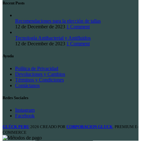
Recent Posts
Recomendaciones para la elección de tallas
12 de December de 2023
1 Comment
Tecnología Antibacterial y Antifluidos
12 de December de 2023
1 Comment
Ayuda
Política de Privacidad
Devoluciones y Cambios
Términos y Condiciones
Contáctanos
Redes Sociales
Instagram
Facebook
GLÜCK PERU
2026 CREADO POR
CORPORACION GLUCK
. PREMIUM E-
COMMERCE