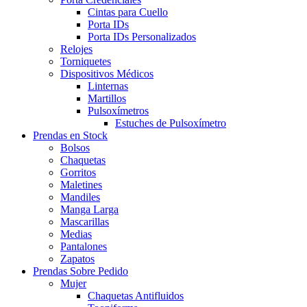
Cintas para Cuello
Porta IDs
Porta IDs Personalizados
Relojes
Torniquetes
Dispositivos Médicos
Linternas
Martillos
Pulsoxímetros
Estuches de Pulsoxímetro
Prendas en Stock
Bolsos
Chaquetas
Gorritos
Maletines
Mandiles
Manga Larga
Mascarillas
Medias
Pantalones
Zapatos
Prendas Sobre Pedido
Mujer
Chaquetas Antifluidos