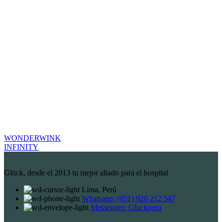
WONDERWINK
INFINITY
Glück, desde el 2013 tu mejor aliado para el hospital
Lima, Perú
Whatsapp: (051) 920 212 547
Messenger: Gluckperu