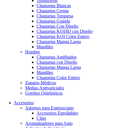
Tooniforms
Chaquetas Blancas
Chaquetas Crema
Chaquetas Turquesa
Chaquetas Guinda
Chaquetas Con Diseño
Chaquetas KOI/BJ con Diseño
Chaquetas KOI Color Entero
Chaquetas Manga Larga
Mandiles
Hombre
Chaquetas Antifluidos
Chaquetas con Diseño
Chaquetas Manga Larga
Mandiles
Chaquetas Color Entero
Zapatos Médicos
Medias Antivariciales
Gorritos Quirúrgicos
Accesorios
Adornos para Estetoscopio
Accesorios Enrollables
Clips
Aromatizadores para Auto