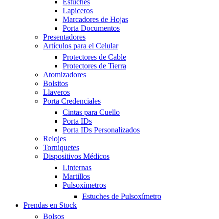
Estuches
Lapiceros
Marcadores de Hojas
Porta Documentos
Presentadores
Artículos para el Celular
Protectores de Cable
Protectores de Tierra
Atomizadores
Bolsitos
Llaveros
Porta Credenciales
Cintas para Cuello
Porta IDs
Porta IDs Personalizados
Relojes
Torniquetes
Dispositivos Médicos
Linternas
Martillos
Pulsoxímetros
Estuches de Pulsoxímetro
Prendas en Stock
Bolsos