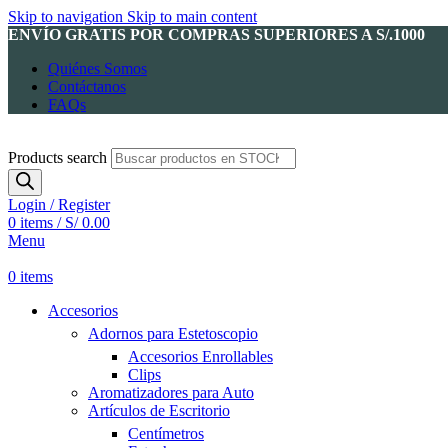
Skip to navigation
Skip to main content
ENVÍO GRATIS POR COMPRAS SUPERIORES A S/.1000
Quiénes Somos
Contáctanos
FAQs
Products search
Login / Register
0
items
/
S/
0.00
Menu
0
items
Accesorios
Adornos para Estetoscopio
Accesorios Enrollables
Clips
Aromatizadores para Auto
Artículos de Escritorio
Centímetros