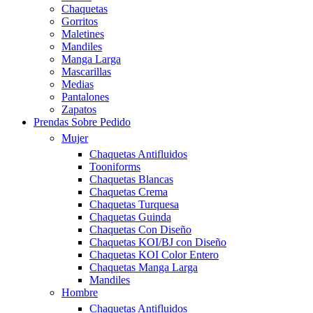
Chaquetas
Gorritos
Maletines
Mandiles
Manga Larga
Mascarillas
Medias
Pantalones
Zapatos
Prendas Sobre Pedido
Mujer
Chaquetas Antifluidos
Tooniforms
Chaquetas Blancas
Chaquetas Crema
Chaquetas Turquesa
Chaquetas Guinda
Chaquetas Con Diseño
Chaquetas KOI/BJ con Diseño
Chaquetas KOI Color Entero
Chaquetas Manga Larga
Mandiles
Hombre
Chaquetas Antifluidos