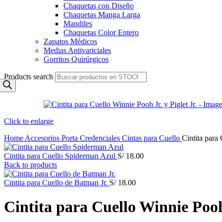
Chaquetas con Diseño
Chaquetas Manga Larga
Mandiles
Chaquetas Color Entero
Zapatos Médicos
Medias Antivariciales
Gorritos Quirúrgicos
Products search
Click to enlarge
Home
Accesorios
Porta Credenciales
Cintas para Cuello
Cintita para 
Cintita para Cuello Spiderman Azul
S/
18.00
Back to products
Cintita para Cuello de Batman Jr.
S/
18.00
Cintita para Cuello Winnie Pooh 