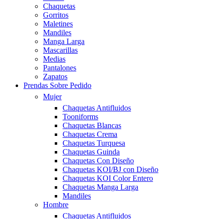
Chaquetas
Gorritos
Maletines
Mandiles
Manga Larga
Mascarillas
Medias
Pantalones
Zapatos
Prendas Sobre Pedido
Mujer
Chaquetas Antifluidos
Tooniforms
Chaquetas Blancas
Chaquetas Crema
Chaquetas Turquesa
Chaquetas Guinda
Chaquetas Con Diseño
Chaquetas KOI/BJ con Diseño
Chaquetas KOI Color Entero
Chaquetas Manga Larga
Mandiles
Hombre
Chaquetas Antifluidos