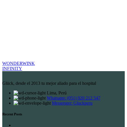
WONDERWINK
INFINITY
Glück, desde el 2013 tu mejor aliado para el hospital
Lima, Perú
Whatsapp: (051) 920 212 547
Messenger: Gluckperu
Recent Posts