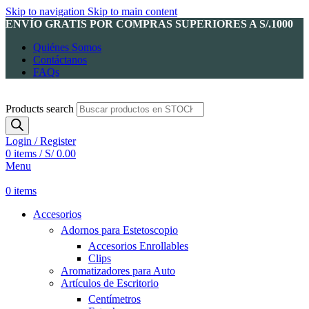
Skip to navigation
Skip to main content
ENVÍO GRATIS POR COMPRAS SUPERIORES A S/.1000
Quiénes Somos
Contáctanos
FAQs
Products search
Login / Register
0
items
/
S/
0.00
Menu
0
items
Accesorios
Adornos para Estetoscopio
Accesorios Enrollables
Clips
Aromatizadores para Auto
Artículos de Escritorio
Centímetros