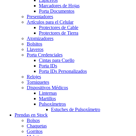
Lapiceros
Marcadores de Hojas
Porta Documentos
Presentadores
Artículos para el Celular
Protectores de Cable
Protectores de Tierra
Atomizadores
Bolsitos
Llaveros
Porta Credenciales
Cintas para Cuello
Porta IDs
Porta IDs Personalizados
Relojes
Torniquetes
Dispositivos Médicos
Linternas
Martillos
Pulsoxímetros
Estuches de Pulsoxímetro
Prendas en Stock
Bolsos
Chaquetas
Gorritos