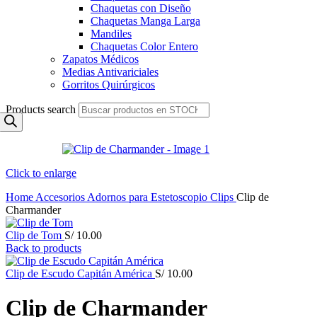
Chaquetas con Diseño
Chaquetas Manga Larga
Mandiles
Chaquetas Color Entero
Zapatos Médicos
Medias Antivariciales
Gorritos Quirúrgicos
Products search
Click to enlarge
Home
Accesorios
Adornos para Estetoscopio
Clips
Clip de
Charmander
Clip de Tom
S/
10.00
Back to products
Clip de Escudo Capitán América
S/
10.00
Clip de Charmander