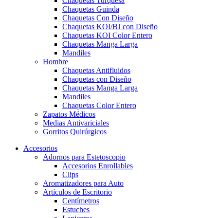
Chaquetas Turquesa
Chaquetas Guinda
Chaquetas Con Diseño
Chaquetas KOI/BJ con Diseño
Chaquetas KOI Color Entero
Chaquetas Manga Larga
Mandiles
Hombre
Chaquetas Antifluidos
Chaquetas con Diseño
Chaquetas Manga Larga
Mandiles
Chaquetas Color Entero
Zapatos Médicos
Medias Antivariciales
Gorritos Quirúrgicos
Accesorios
Adornos para Estetoscopio
Accesorios Enrollables
Clips
Aromatizadores para Auto
Artículos de Escritorio
Centímetros
Estuches