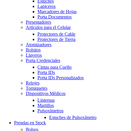
Estuches
Lapiceros
Marcadores de Hojas
Porta Documentos
Presentadores
Artículos para el Celular
Protectores de Cable
Protectores de Tierra
Atomizadores
Bolsitos
Llaveros
Porta Credenciales
Cintas para Cuello
Porta IDs
Porta IDs Personalizados
Relojes
Torniquetes
Dispositivos Médicos
Linternas
Martillos
Pulsoxímetros
Estuches de Pulsoxímetro
Prendas en Stock
Bolsos