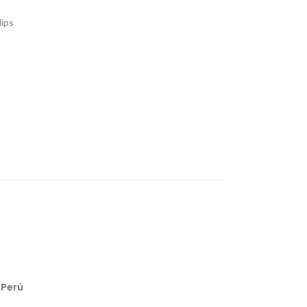
lips
 Perú