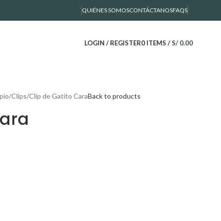
QUIÉNES SOMOS
CONTÁCTANOS
FAQS
LOGIN / REGISTER
0
ITEMS
/
S/
0.00
pio
Clips
Clip de Gatito Cara
Back to products
Cara