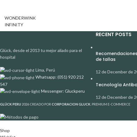
WONDERWINK
INFINITY
RECENT POSTS
Glück, desde el 2013 tu mejor aliado para el
Recomendaciones 
hospital
de tallas
Lima, Perú
12 de December de 
Whatsapp: (051) 920 212
547
Tecnología Antibac
Messenger: Gluckperu
12 de December de 
GLÜCK PERU
2026 CREADO POR
CORPORACION GLUCK
. PREMIUM E-COMMERCE
Shop