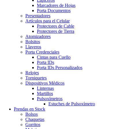
Lapiceros
Marcadores de Hojas
Porta Documentos
Presentadores
Artículos para el Celular
Protectores de Cable
Protectores de Tierra
Atomizadores
Bolsitos
Llaveros
Porta Credenciales
Cintas para Cuello
Porta IDs
Porta IDs Personalizados
Relojes
Torniquetes
Dispositivos Médicos
Linternas
Martillos
Pulsoxímetros
Estuches de Pulsoxímetro
Prendas en Stock
Bolsos
Chaquetas
Gorritos