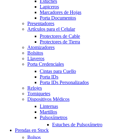
Estuches
Lapiceros
Marcadores de Hojas
Porta Documentos
Presentadores
Artículos para el Celular
Protectores de Cable
Protectores de Tierra
Atomizadores
Bolsitos
Llaveros
Porta Credenciales
Cintas para Cuello
Porta IDs
Porta IDs Personalizados
Relojes
Torniquetes
Dispositivos Médicos
Linternas
Martillos
Pulsoxímetros
Estuches de Pulsoxímetro
Prendas en Stock
Bolsos