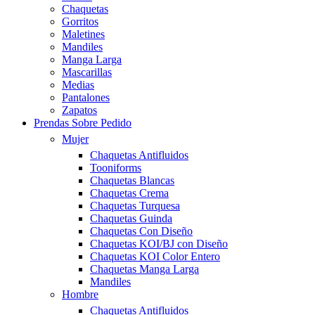
Chaquetas
Gorritos
Maletines
Mandiles
Manga Larga
Mascarillas
Medias
Pantalones
Zapatos
Prendas Sobre Pedido
Mujer
Chaquetas Antifluidos
Tooniforms
Chaquetas Blancas
Chaquetas Crema
Chaquetas Turquesa
Chaquetas Guinda
Chaquetas Con Diseño
Chaquetas KOI/BJ con Diseño
Chaquetas KOI Color Entero
Chaquetas Manga Larga
Mandiles
Hombre
Chaquetas Antifluidos