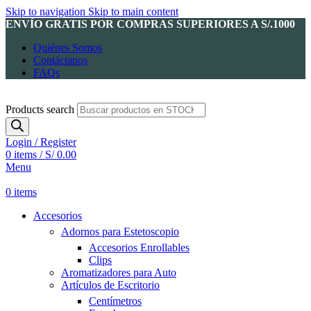
Skip to navigation
Skip to main content
ENVÍO GRATIS POR COMPRAS SUPERIORES A S/.1000
Quiénes Somos
Contáctanos
FAQs
Products search
Login / Register
0
items
/
S/
0.00
Menu
0
items
Accesorios
Adornos para Estetoscopio
Accesorios Enrollables
Clips
Aromatizadores para Auto
Artículos de Escritorio
Centímetros