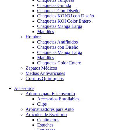
Chaquetas Turquesa
Chaquetas Guinda
Chaquetas Con Diseño
Chaquetas KOI/BJ con Diseño
Chaquetas KOI Color Entero
Chaquetas Manga Larga
Mandiles
Hombre
Chaquetas Antifluidos
Chaquetas con Diseño
Chaquetas Manga Larga
Mandiles
Chaquetas Color Entero
Zapatos Médicos
Medias Antivariciales
Gorritos Quirúrgicos
Accesorios
Adornos para Estetoscopio
Accesorios Enrollables
Clips
Aromatizadores para Auto
Artículos de Escritorio
Centímetros
Estuches