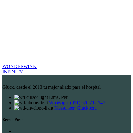
WONDERWINK
INFINITY
Glück, desde el 2013 tu mejor aliado para el hospital
Lima, Perú
Whatsapp: (051) 920 212 547
Messenger: Gluckperu
Recent Posts