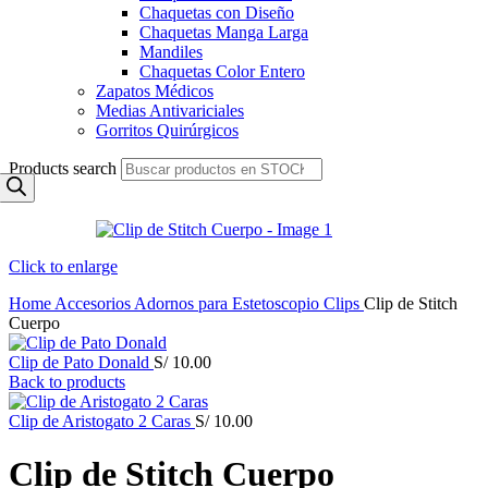
Chaquetas con Diseño
Chaquetas Manga Larga
Mandiles
Chaquetas Color Entero
Zapatos Médicos
Medias Antivariciales
Gorritos Quirúrgicos
Products search
Click to enlarge
Home
Accesorios
Adornos para Estetoscopio
Clips
Clip de Stitch
Cuerpo
Clip de Pato Donald
S/
10.00
Back to products
Clip de Aristogato 2 Caras
S/
10.00
Clip de Stitch Cuerpo