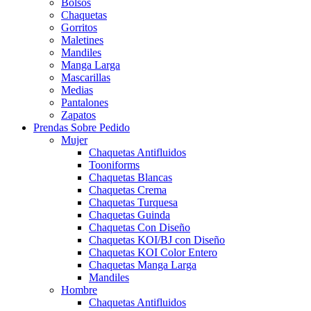
Bolsos
Chaquetas
Gorritos
Maletines
Mandiles
Manga Larga
Mascarillas
Medias
Pantalones
Zapatos
Prendas Sobre Pedido
Mujer
Chaquetas Antifluidos
Tooniforms
Chaquetas Blancas
Chaquetas Crema
Chaquetas Turquesa
Chaquetas Guinda
Chaquetas Con Diseño
Chaquetas KOI/BJ con Diseño
Chaquetas KOI Color Entero
Chaquetas Manga Larga
Mandiles
Hombre
Chaquetas Antifluidos