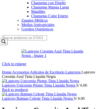
Chaquetas con Diseño
Chaquetas Manga Larga
Mandiles
Chaquetas Color Entero
Zapatos Médicos
Medias Antivariciales
Gorritos Quirúrgicos
Products
search
Click to enlarge
Home
Accesorios
Artículos de Escritorio
Lapiceros
Lapicero
Coronita Azul Tinta Líquida Negra
Lapicero Unicornio Plomo Tinta Líquida Negra
S/
6.00
Back to products
Lapicero Batman Celeste Tinta Líquida Negra
S/
6.00