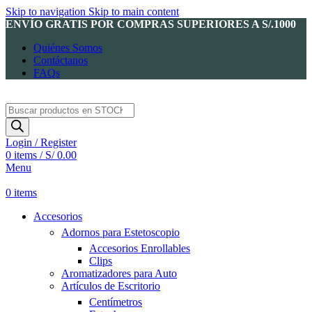
Skip to navigation
Skip to main content
ENVÍO GRATIS POR COMPRAS SUPERIORES A S/.1000
Quiénes Somos
Contáctanos
FAQs
Products
search
Login / Register
0
items
/
S/
0.00
Menu
0
items
Accesorios
Adornos para Estetoscopio
Accesorios Enrollables
Clips
Aromatizadores para Auto
Artículos de Escritorio
Centímetros