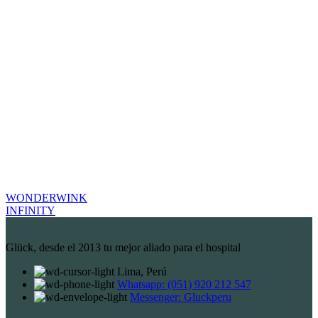
WONDERWINK
INFINITY
Glück, desde el 2013 tu mejor aliado para el hospital
Lima, Perú
Whatsapp: (051) 920 212 547
Messenger: Gluckperu