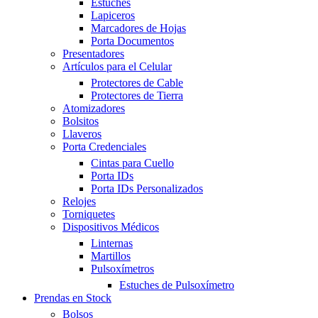
Estuches
Lapiceros
Marcadores de Hojas
Porta Documentos
Presentadores
Artículos para el Celular
Protectores de Cable
Protectores de Tierra
Atomizadores
Bolsitos
Llaveros
Porta Credenciales
Cintas para Cuello
Porta IDs
Porta IDs Personalizados
Relojes
Torniquetes
Dispositivos Médicos
Linternas
Martillos
Pulsoxímetros
Estuches de Pulsoxímetro
Prendas en Stock
Bolsos