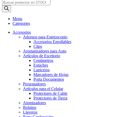
Products
search
Menu
Categories
Accesorios
Adornos para Estetoscopio
Accesorios Enrollables
Clips
Aromatizadores para Auto
Artículos de Escritorio
Centímetros
Estuches
Lapiceros
Marcadores de Hojas
Porta Documentos
Presentadores
Artículos para el Celular
Protectores de Cable
Protectores de Tierra
Atomizadores
Bolsitos
Llaveros
Porta Credenciales