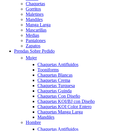
Chaquetas
Gorritos
Maletines
Mandiles
Manga Larga
Mascarillas
Medias
Pantalones
Zapatos
Prendas Sobre Pedido
Mujer
Chaquetas Antifluidos
Tooniforms
Chaquetas Blancas
Chaquetas Crema
Chaquetas Turquesa
Chaquetas Guinda
Chaquetas Con Diseño
Chaquetas KOI/BJ con Diseño
Chaquetas KOI Color Entero
Chaquetas Manga Larga
Mandiles
Hombre
Chaquetas Antifluidos