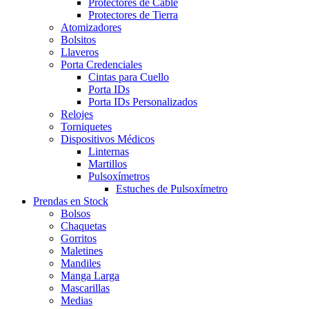
Protectores de Cable
Protectores de Tierra
Atomizadores
Bolsitos
Llaveros
Porta Credenciales
Cintas para Cuello
Porta IDs
Porta IDs Personalizados
Relojes
Torniquetes
Dispositivos Médicos
Linternas
Martillos
Pulsoxímetros
Estuches de Pulsoxímetro
Prendas en Stock
Bolsos
Chaquetas
Gorritos
Maletines
Mandiles
Manga Larga
Mascarillas
Medias