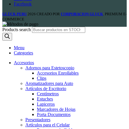
Facebook
GLÜCK PERU
2026 CREADO POR
CORPORACION GLUCK
. PREMIUM E-
COMMERCE
Products search
Menu
Categories
Accesorios
Adornos para Estetoscopio
Accesorios Enrollables
Clips
Aromatizadores para Auto
Artículos de Escritorio
Centímetros
Estuches
Lapiceros
Marcadores de Hojas
Porta Documentos
Presentadores
Artículos para el Celular