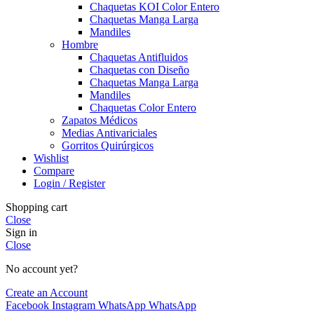
Chaquetas KOI Color Entero
Chaquetas Manga Larga
Mandiles
Hombre
Chaquetas Antifluidos
Chaquetas con Diseño
Chaquetas Manga Larga
Mandiles
Chaquetas Color Entero
Zapatos Médicos
Medias Antivariciales
Gorritos Quirúrgicos
Wishlist
Compare
Login / Register
Shopping cart
Close
Sign in
Close
No account yet?
Create an Account
Facebook
Instagram
WhatsApp
WhatsApp