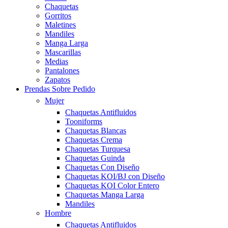
Chaquetas
Gorritos
Maletines
Mandiles
Manga Larga
Mascarillas
Medias
Pantalones
Zapatos
Prendas Sobre Pedido
Mujer
Chaquetas Antifluidos
Tooniforms
Chaquetas Blancas
Chaquetas Crema
Chaquetas Turquesa
Chaquetas Guinda
Chaquetas Con Diseño
Chaquetas KOI/BJ con Diseño
Chaquetas KOI Color Entero
Chaquetas Manga Larga
Mandiles
Hombre
Chaquetas Antifluidos