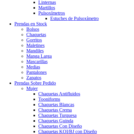
Linternas
Martillos
Pulsoxímetros
Estuches de Pulsoxímetro
Prendas en Stock
Bolsos
Chaquetas
Gorritos
Maletines
Mandiles
Manga Larga
Mascarillas
Medias
Pantalones
Zapatos
Prendas Sobre Pedido
Mujer
Chaquetas Antifluidos
Tooniforms
Chaquetas Blancas
Chaquetas Crema
Chaquetas Turquesa
Chaquetas Guinda
Chaquetas Con Diseño
Chaquetas KOI/BJ con Diseño