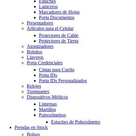
Estuches
Lapiceros
Marcadores de Hojas
Porta Documentos
Presentadores
Artículos para el Celular
Protectores de Cable
Protectores de Tierra
Atomizadores
Bolsitos
Llaveros
Porta Credenciales
Cintas para Cuello
Porta IDs
Porta IDs Personalizados
Relojes
Torniquetes
Dispositivos Médicos
Linternas
Martillos
Pulsoxímetros
Estuches de Pulsoxímetro
Prendas en Stock
Bolsos