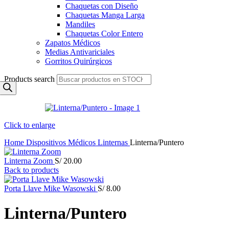
Chaquetas con Diseño
Chaquetas Manga Larga
Mandiles
Chaquetas Color Entero
Zapatos Médicos
Medias Antivariciales
Gorritos Quirúrgicos
Products search
Click to enlarge
Home
Dispositivos Médicos
Linternas
Linterna/Puntero
Linterna Zoom
S/
20.00
Back to products
Porta Llave Mike Wasowski
S/
8.00
Linterna/Puntero