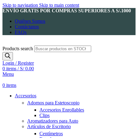
Skip to navigation
Skip to main content
ENVÍO GRATIS POR COMPRAS SUPERIORES A S/.1000
Quiénes Somos
Contáctanos
FAQs
Products search
Login / Register
0
items
/
S/
0.00
Menu
0
items
Accesorios
Adornos para Estetoscopio
Accesorios Enrollables
Clips
Aromatizadores para Auto
Artículos de Escritorio
Centímetros