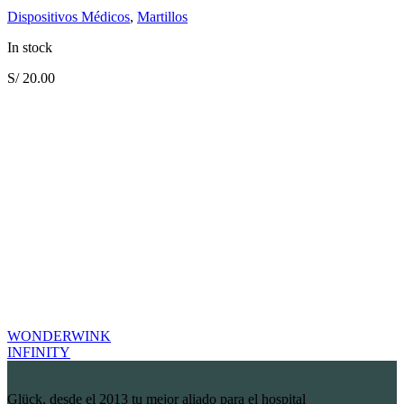
Dispositivos Médicos
,
Martillos
In stock
S/
20.00
WONDERWINK
INFINITY
Glück, desde el 2013 tu mejor aliado para el hospital