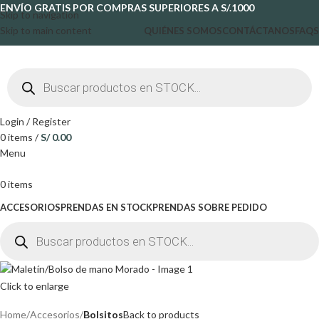
ENVÍO GRATIS POR COMPRAS SUPERIORES A S/.1000
Skip to navigation
Skip to main content
QUIÉNES SOMOS
CONTÁCTANOS
FAQS
Login / Register
0
items
/
S/
0.00
Menu
0
items
ACCESORIOS
PRENDAS EN STOCK
PRENDAS SOBRE PEDIDO
Click to enlarge
Home
Accesorios
Bolsitos
Back to products