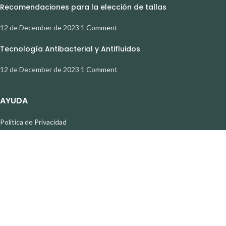
Recomendaciones para la elección de tallas
12 de December de 2023
1 Comment
Tecnología Antibacterial y Antifluidos
12 de December de 2023
1 Comment
AYUDA
Política de Privacidad
Devoluciones y Cambios
Términos y Condiciones
Contáctanos
REDES SOCIALES
Instagram
Facebook
GLÜCK PERU
2026 CREADO POR
CORPORACION GLUCK
. PREMIUM E-COMMERCE