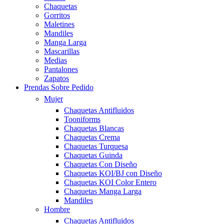
Chaquetas
Gorritos
Maletines
Mandiles
Manga Larga
Mascarillas
Medias
Pantalones
Zapatos
Prendas Sobre Pedido
Mujer
Chaquetas Antifluidos
Tooniforms
Chaquetas Blancas
Chaquetas Crema
Chaquetas Turquesa
Chaquetas Guinda
Chaquetas Con Diseño
Chaquetas KOI/BJ con Diseño
Chaquetas KOI Color Entero
Chaquetas Manga Larga
Mandiles
Hombre
Chaquetas Antifluidos