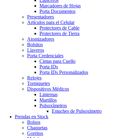
Lapiceros
Marcadores de Hojas
Porta Documentos
Presentadores
Artículos para el Celular
Protectores de Cable
Protectores de Tierra
Atomizadores
Bolsitos
Llaveros
Porta Credenciales
Cintas para Cuello
Porta IDs
Porta IDs Personalizados
Relojes
Torniquetes
Dispositivos Médicos
Linternas
Martillos
Pulsoxímetros
Estuches de Pulsoxímetro
Prendas en Stock
Bolsos
Chaquetas
Gorritos