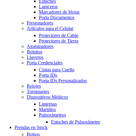
Estuches
Lapiceros
Marcadores de Hojas
Porta Documentos
Presentadores
Artículos para el Celular
Protectores de Cable
Protectores de Tierra
Atomizadores
Bolsitos
Llaveros
Porta Credenciales
Cintas para Cuello
Porta IDs
Porta IDs Personalizados
Relojes
Torniquetes
Dispositivos Médicos
Linternas
Martillos
Pulsoxímetros
Estuches de Pulsoxímetro
Prendas en Stock
Bolsos