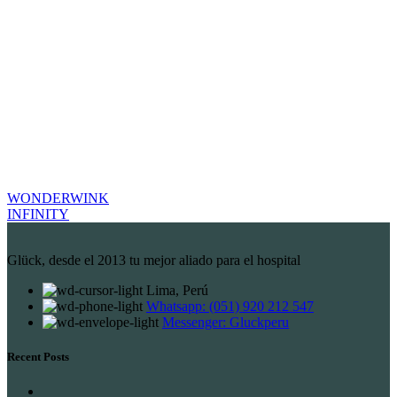
WONDERWINK
INFINITY
Glück, desde el 2013 tu mejor aliado para el hospital
Lima, Perú
Whatsapp: (051) 920 212 547
Messenger: Gluckperu
Recent Posts