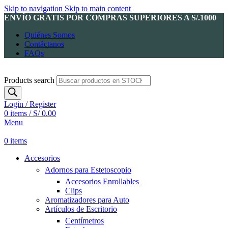
Skip to navigation
Skip to main content
ENVÍO GRATIS POR COMPRAS SUPERIORES A S/.1000
Quiénes Somos
Contáctanos
FAQs
Products search
Login / Register
0
items
/
S/
0.00
Menu
0
items
Accesorios
Adornos para Estetoscopio
Accesorios Enrollables
Clips
Aromatizadores para Auto
Artículos de Escritorio
Centímetros