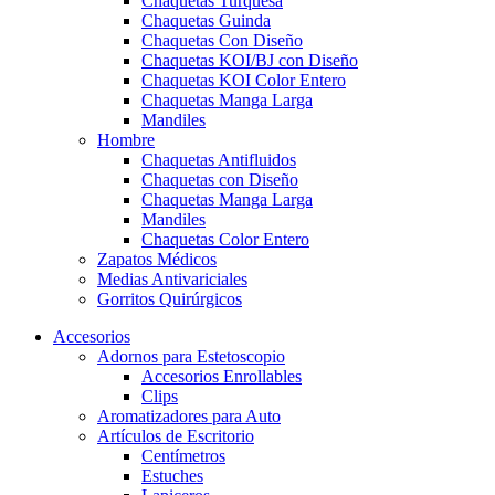
Chaquetas Turquesa
Chaquetas Guinda
Chaquetas Con Diseño
Chaquetas KOI/BJ con Diseño
Chaquetas KOI Color Entero
Chaquetas Manga Larga
Mandiles
Hombre
Chaquetas Antifluidos
Chaquetas con Diseño
Chaquetas Manga Larga
Mandiles
Chaquetas Color Entero
Zapatos Médicos
Medias Antivariciales
Gorritos Quirúrgicos
Accesorios
Adornos para Estetoscopio
Accesorios Enrollables
Clips
Aromatizadores para Auto
Artículos de Escritorio
Centímetros
Estuches