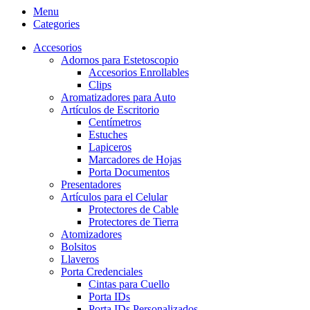
Menu
Categories
Accesorios
Adornos para Estetoscopio
Accesorios Enrollables
Clips
Aromatizadores para Auto
Artículos de Escritorio
Centímetros
Estuches
Lapiceros
Marcadores de Hojas
Porta Documentos
Presentadores
Artículos para el Celular
Protectores de Cable
Protectores de Tierra
Atomizadores
Bolsitos
Llaveros
Porta Credenciales
Cintas para Cuello
Porta IDs
Porta IDs Personalizados