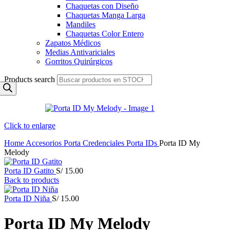
Chaquetas con Diseño
Chaquetas Manga Larga
Mandiles
Chaquetas Color Entero
Zapatos Médicos
Medias Antivariciales
Gorritos Quirúrgicos
Products search
Click to enlarge
Home
Accesorios
Porta Credenciales
Porta IDs
Porta ID My
Melody
Porta ID Gatito
S/
15.00
Back to products
Porta ID Niña
S/
15.00
Porta ID My Melody