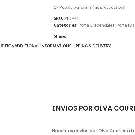
17
People watching this product now!
SKU:
PIDP41
Categories:
Porta Credenciales
,
Porta IDs
Share:
IPTION
ADDITIONAL INFORMATION
SHIPPING & DELIVERY
ENVÍOS POR OLVA COUR
Hacemos envíos por Olva Courier a to