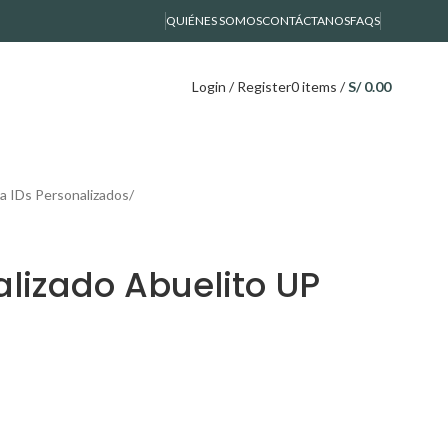
QUIÉNES SOMOS
CONTÁCTANOS
FAQS
Login / Register
0
items
/
S/
0.00
a IDs Personalizados
alizado Abuelito UP