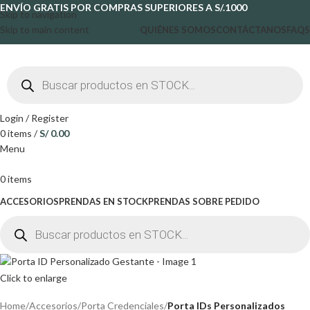
ENVÍO GRATIS POR COMPRAS SUPERIORES A S/.1000
Skip to navigation
Skip to main content
QUIÉNES SOMOS
CONTÁCTANOS
FAQS
Login / Register
0
items
/
S/
0.00
Menu
0
items
ACCESORIOS
PRENDAS EN STOCK
PRENDAS SOBRE PEDIDO
Click to enlarge
Home
Accesorios
Porta Credenciales
Porta IDs Personalizados