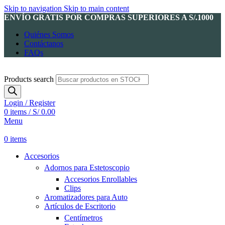
Skip to navigation
Skip to main content
ENVÍO GRATIS POR COMPRAS SUPERIORES A S/.1000
Quiénes Somos
Contáctanos
FAQs
Products search
Login / Register
0
items
/
S/
0.00
Menu
0
items
Accesorios
Adornos para Estetoscopio
Accesorios Enrollables
Clips
Aromatizadores para Auto
Artículos de Escritorio
Centímetros