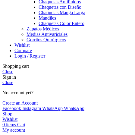
Chaquetas Antifluidos
Chaquetas con Diseño
Chaquetas Manga Larga
Mandiles
Chaquetas Color Entero
Zapatos Médicos
Medias Antivariciales
Gorritos Quirúrgicos
Wishlist
Compare
Login / Register
Shopping cart
Close
Sign in
Close
No account yet?
Create an Account
Facebook
Instagram
WhatsApp
WhatsApp
Shop
Wishlist
0
items
Cart
My account