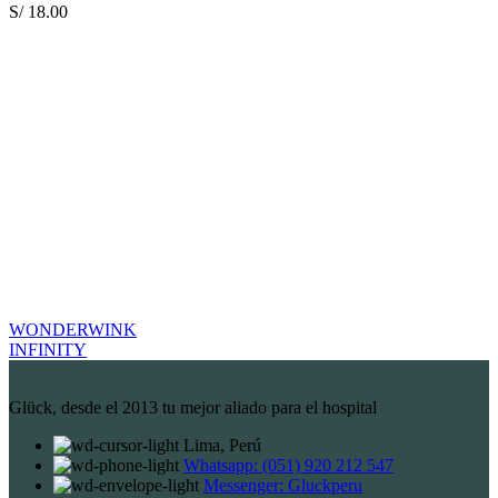
S/
18.00
WONDERWINK
INFINITY
Glück, desde el 2013 tu mejor aliado para el hospital
Lima, Perú
Whatsapp: (051) 920 212 547
Messenger: Gluckperu