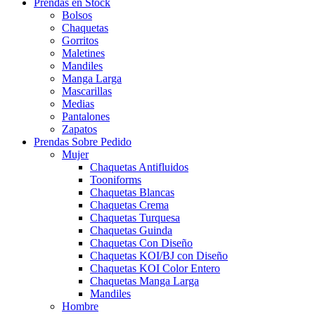
Prendas en Stock
Bolsos
Chaquetas
Gorritos
Maletines
Mandiles
Manga Larga
Mascarillas
Medias
Pantalones
Zapatos
Prendas Sobre Pedido
Mujer
Chaquetas Antifluidos
Tooniforms
Chaquetas Blancas
Chaquetas Crema
Chaquetas Turquesa
Chaquetas Guinda
Chaquetas Con Diseño
Chaquetas KOI/BJ con Diseño
Chaquetas KOI Color Entero
Chaquetas Manga Larga
Mandiles
Hombre