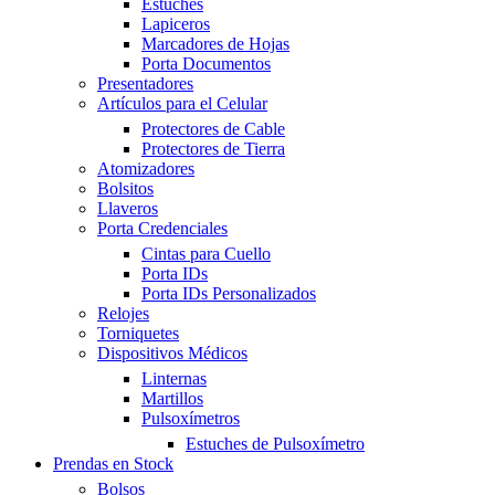
Estuches
Lapiceros
Marcadores de Hojas
Porta Documentos
Presentadores
Artículos para el Celular
Protectores de Cable
Protectores de Tierra
Atomizadores
Bolsitos
Llaveros
Porta Credenciales
Cintas para Cuello
Porta IDs
Porta IDs Personalizados
Relojes
Torniquetes
Dispositivos Médicos
Linternas
Martillos
Pulsoxímetros
Estuches de Pulsoxímetro
Prendas en Stock
Bolsos