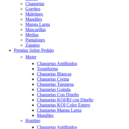
Chaquetas
Gorritos
Maletines
Mandiles
Manga Larga
Mascarillas
Medias
Pantalones
Zapatos
Prendas Sobre Pedido
Mujer
Chaquetas Antifluidos
Tooniforms
Chaquetas Blancas
Chaquetas Crema
Chaquetas Turquesa
Chaquetas Guinda
Chaquetas Con Diseño
Chaquetas KOI/BJ con Diseño
Chaquetas KOI Color Entero
Chaquetas Manga Larga
Mandiles
Hombre
Chaquetas Antifluidos