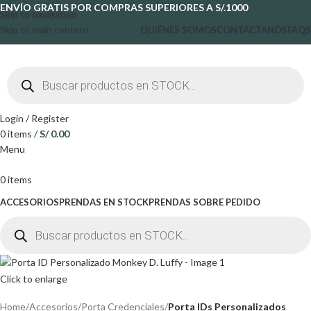
ENVÍO GRATIS POR COMPRAS SUPERIORES A S/.1000
Skip to navigation
Skip to main content
QUIÉNES SOMOS
CONTÁCTANOS
FAQS
Login / Register
0
items
/
S/
0.00
Menu
0
items
ACCESORIOS
PRENDAS EN STOCK
PRENDAS SOBRE PEDIDO
Click to enlarge
Home
Accesorios
Porta Credenciales
Porta IDs Personalizados