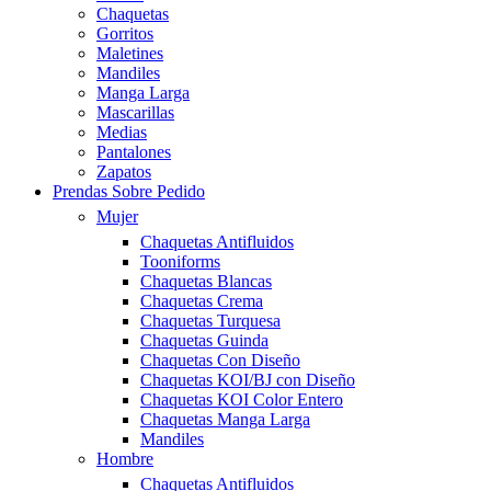
Chaquetas
Gorritos
Maletines
Mandiles
Manga Larga
Mascarillas
Medias
Pantalones
Zapatos
Prendas Sobre Pedido
Mujer
Chaquetas Antifluidos
Tooniforms
Chaquetas Blancas
Chaquetas Crema
Chaquetas Turquesa
Chaquetas Guinda
Chaquetas Con Diseño
Chaquetas KOI/BJ con Diseño
Chaquetas KOI Color Entero
Chaquetas Manga Larga
Mandiles
Hombre
Chaquetas Antifluidos