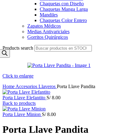
Chaquetas con Diseño
Chaquetas Manga Larga
Mandiles
Chaquetas Color Entero
Zapatos Médicos
Medias Antivariciales
Gorritos Quirúrgicos
Products search
Click to enlarge
Home
Accesorios
Llaveros
Porta Llave Pandita
Porta Llave Elefantito
S/
8.00
Back to products
Porta Llave Minion
S/
8.00
Porta Llave Pandita