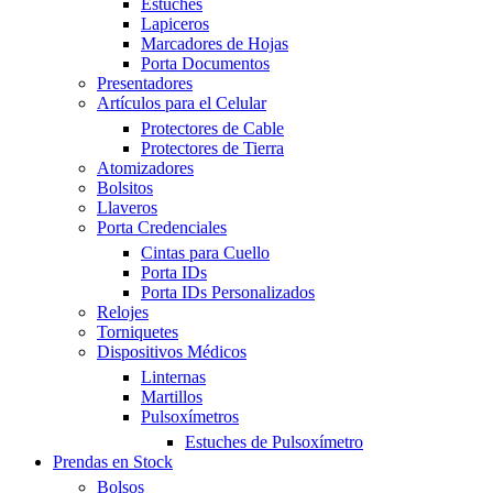
Estuches
Lapiceros
Marcadores de Hojas
Porta Documentos
Presentadores
Artículos para el Celular
Protectores de Cable
Protectores de Tierra
Atomizadores
Bolsitos
Llaveros
Porta Credenciales
Cintas para Cuello
Porta IDs
Porta IDs Personalizados
Relojes
Torniquetes
Dispositivos Médicos
Linternas
Martillos
Pulsoxímetros
Estuches de Pulsoxímetro
Prendas en Stock
Bolsos