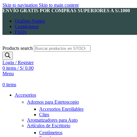
Skip to navigation
Skip to main content
ENVÍO GRATIS POR COMPRAS SUPERIORES A S/.1000
Quiénes Somos
Contáctanos
FAQs
Products search
Login / Register
0
items
/
S/
0.00
Menu
0
items
Accesorios
Adornos para Estetoscopio
Accesorios Enrollables
Clips
Aromatizadores para Auto
Artículos de Escritorio
Centímetros