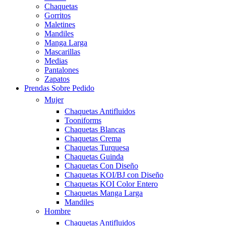
Chaquetas
Gorritos
Maletines
Mandiles
Manga Larga
Mascarillas
Medias
Pantalones
Zapatos
Prendas Sobre Pedido
Mujer
Chaquetas Antifluidos
Tooniforms
Chaquetas Blancas
Chaquetas Crema
Chaquetas Turquesa
Chaquetas Guinda
Chaquetas Con Diseño
Chaquetas KOI/BJ con Diseño
Chaquetas KOI Color Entero
Chaquetas Manga Larga
Mandiles
Hombre
Chaquetas Antifluidos