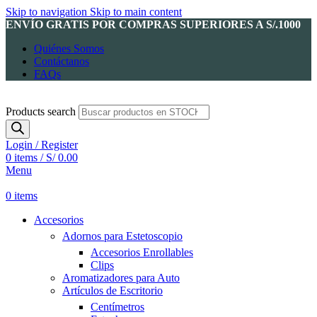
Skip to navigation
Skip to main content
ENVÍO GRATIS POR COMPRAS SUPERIORES A S/.1000
Quiénes Somos
Contáctanos
FAQs
Products search
Login / Register
0
items
/
S/
0.00
Menu
0
items
Accesorios
Adornos para Estetoscopio
Accesorios Enrollables
Clips
Aromatizadores para Auto
Artículos de Escritorio
Centímetros