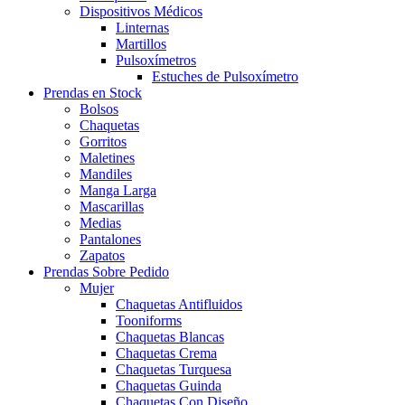
Dispositivos Médicos
Linternas
Martillos
Pulsoxímetros
Estuches de Pulsoxímetro
Prendas en Stock
Bolsos
Chaquetas
Gorritos
Maletines
Mandiles
Manga Larga
Mascarillas
Medias
Pantalones
Zapatos
Prendas Sobre Pedido
Mujer
Chaquetas Antifluidos
Tooniforms
Chaquetas Blancas
Chaquetas Crema
Chaquetas Turquesa
Chaquetas Guinda
Chaquetas Con Diseño