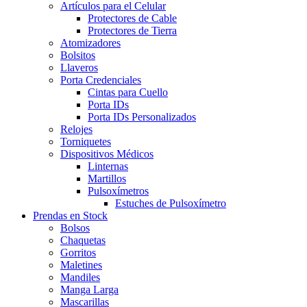
Artículos para el Celular
Protectores de Cable
Protectores de Tierra
Atomizadores
Bolsitos
Llaveros
Porta Credenciales
Cintas para Cuello
Porta IDs
Porta IDs Personalizados
Relojes
Torniquetes
Dispositivos Médicos
Linternas
Martillos
Pulsoxímetros
Estuches de Pulsoxímetro
Prendas en Stock
Bolsos
Chaquetas
Gorritos
Maletines
Mandiles
Manga Larga
Mascarillas