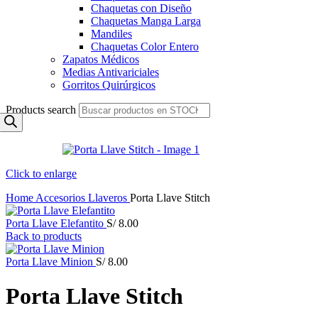
Chaquetas con Diseño
Chaquetas Manga Larga
Mandiles
Chaquetas Color Entero
Zapatos Médicos
Medias Antivariciales
Gorritos Quirúrgicos
Products search
Click to enlarge
Home
Accesorios
Llaveros
Porta Llave Stitch
Porta Llave Elefantito
S/
8.00
Back to products
Porta Llave Minion
S/
8.00
Porta Llave Stitch