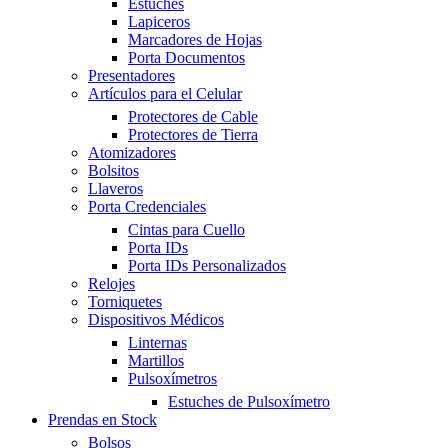
Estuches
Lapiceros
Marcadores de Hojas
Porta Documentos
Presentadores
Artículos para el Celular
Protectores de Cable
Protectores de Tierra
Atomizadores
Bolsitos
Llaveros
Porta Credenciales
Cintas para Cuello
Porta IDs
Porta IDs Personalizados
Relojes
Torniquetes
Dispositivos Médicos
Linternas
Martillos
Pulsoxímetros
Estuches de Pulsoxímetro
Prendas en Stock
Bolsos