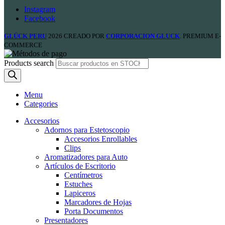
Instagram
Facebook
GLÜCK PERU
2026 CREADO POR
CORPORACION GLUCK
. PREMIUM E-
COMMERCE
Products search
Menu
Categories
Accesorios
Adornos para Estetoscopio
Accesorios Enrollables
Clips
Aromatizadores para Auto
Artículos de Escritorio
Centímetros
Estuches
Lapiceros
Marcadores de Hojas
Porta Documentos
Presentadores