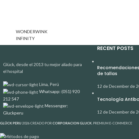
WONDERWINK
INFINITY
RECENT POSTS
Glück, desde el 2013 tu mejor aliado para
Recomendaciones 
el hospital
de tallas
Lima, Perú
12 de December de 
Whatsapp: (051) 920
212 547
Tecnología Antibac
Messenger:
12 de December de 
Gluckperu
GLÜCK PERU
2026 CREADO POR
CORPORACION GLUCK
. PREMIUM E-COMMERCE