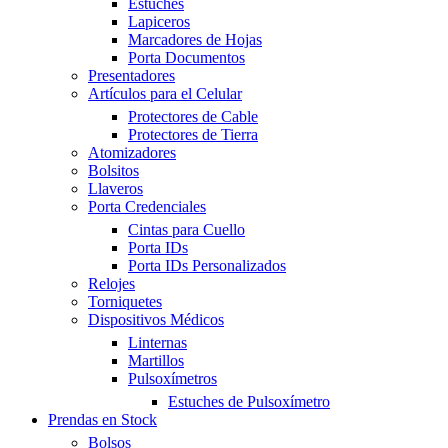
Estuches
Lapiceros
Marcadores de Hojas
Porta Documentos
Presentadores
Artículos para el Celular
Protectores de Cable
Protectores de Tierra
Atomizadores
Bolsitos
Llaveros
Porta Credenciales
Cintas para Cuello
Porta IDs
Porta IDs Personalizados
Relojes
Torniquetes
Dispositivos Médicos
Linternas
Martillos
Pulsoxímetros
Estuches de Pulsoxímetro
Prendas en Stock
Bolsos