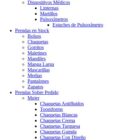
Dispositivos Médicos
Linternas
Martillos
Pulsoxímetros
Estuches de Pulsoxímetro
Prendas en Stock
Bolsos
Chaquetas
Gorritos
Maletines
Mandiles
Manga Larga
Mascarillas
Medias
Pantalones
Zapatos
Prendas Sobre Pedido
Mujer
Chaquetas Antifluidos
Tooniforms
Chaquetas Blancas
Chaquetas Crema
Chaquetas Turquesa
Chaquetas Guinda
Chaquetas Con Diseño