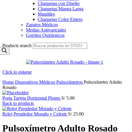
Chaquetas con Diseño
Chaquetas Manga Larga
Mandiles
Chaquetas Color Entero
Zapatos Médicos
Medias Antivariciales
Gorritos Quirúrgicos
Products search
Click to enlarge
Home
Dispositivos Médicos
Pulsoxímetros
Pulsoxímetro Adulto
Rosado
Porta Tarjeta Horizontal Plomo
S/
5.00
Back to products
Reloj Prendedor Morado y Celeste
S/
25.00
Pulsoxímetro Adulto Rosado