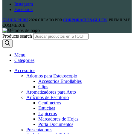
Instagram
Facebook
GLÜCK PERU
2026 CREADO POR
CORPORACION GLUCK
. PREMIUM E-
COMMERCE
Products search
Menu
Categories
Accesorios
Adornos para Estetoscopio
Accesorios Enrollables
Clips
Aromatizadores para Auto
Artículos de Escritorio
Centímetros
Estuches
Lapiceros
Marcadores de Hojas
Porta Documentos
Presentadores