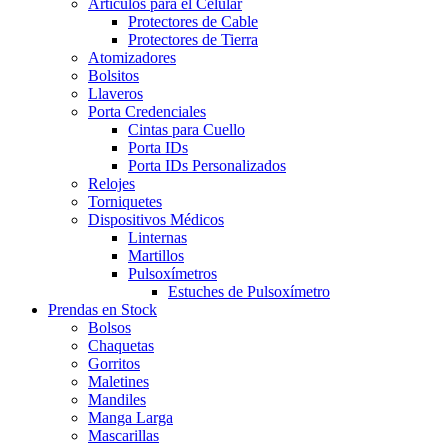
Artículos para el Celular
Protectores de Cable
Protectores de Tierra
Atomizadores
Bolsitos
Llaveros
Porta Credenciales
Cintas para Cuello
Porta IDs
Porta IDs Personalizados
Relojes
Torniquetes
Dispositivos Médicos
Linternas
Martillos
Pulsoxímetros
Estuches de Pulsoxímetro
Prendas en Stock
Bolsos
Chaquetas
Gorritos
Maletines
Mandiles
Manga Larga
Mascarillas