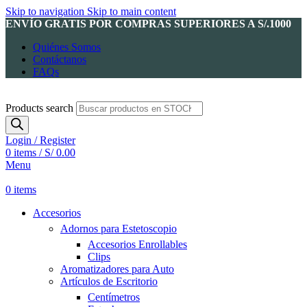
Skip to navigation
Skip to main content
ENVÍO GRATIS POR COMPRAS SUPERIORES A S/.1000
Quiénes Somos
Contáctanos
FAQs
Products search
Login / Register
0
items
/
S/
0.00
Menu
0
items
Accesorios
Adornos para Estetoscopio
Accesorios Enrollables
Clips
Aromatizadores para Auto
Artículos de Escritorio
Centímetros