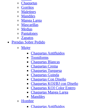
Chaquetas
Gorritos
Maletines
Mandiles
Manga Larga
Mascarillas
Medias
Pantalones
Zapatos
Prendas Sobre Pedido
Mujer
Chaquetas Antifluidos
Tooniforms
Chaquetas Blancas
Chaquetas Crema
Chaquetas Turquesa
Chaquetas Guinda
Chaquetas Con Diseño
Chaquetas KOI/BJ con Diseño
Chaquetas KOI Color Entero
Chaquetas Manga Larga
Mandiles
Hombre
Chaquetas Antifluidos