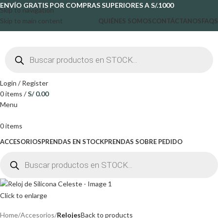
ENVÍO GRATIS POR COMPRAS SUPERIORES A S/.1000
Skip to navigation
Skip to main content
QUIÉNES SOMOS
CONTÁCTANOS
FAQS
Login / Register
0
items
/
S/
0.00
Menu
0
items
ACCESORIOS
PRENDAS EN STOCK
PRENDAS SOBRE PEDIDO
Click to enlarge
Home
Accesorios
Relojes
Back to products