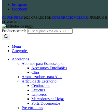
Instagram
Facebook
GLÜCK PERU
2026 CREADO POR
CORPORACION GLUCK
. PREMIUM E-
COMMERCE
Products search
Menu
Categories
Accesorios
Adornos para Estetoscopio
Accesorios Enrollables
Clips
Aromatizadores para Auto
Artículos de Escritorio
Centímetros
Estuches
Lapiceros
Marcadores de Hojas
Porta Documentos
Presentadores