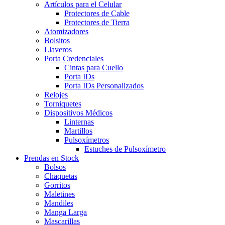
Artículos para el Celular
Protectores de Cable
Protectores de Tierra
Atomizadores
Bolsitos
Llaveros
Porta Credenciales
Cintas para Cuello
Porta IDs
Porta IDs Personalizados
Relojes
Torniquetes
Dispositivos Médicos
Linternas
Martillos
Pulsoxímetros
Estuches de Pulsoxímetro
Prendas en Stock
Bolsos
Chaquetas
Gorritos
Maletines
Mandiles
Manga Larga
Mascarillas