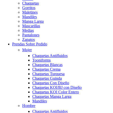
Chaquetas
Gorritos
Maletines
Mandiles
Manga Larga
Mascarillas
Medias
Pantalones
Zapatos
Prendas Sobre Pedido
Mujer
Chaquetas Antifluidos
Tooniforms
Chaquetas Blancas
Chaquetas Crema
Chaquetas Turquesa
Chaquetas Guinda
Chaquetas Con Diseño
Chaquetas KOI/BJ con Diseño
Chaquetas KOI Color Entero
Chaquetas Manga Larga
Mandiles
Hombre
Chaquetas Antifluidos