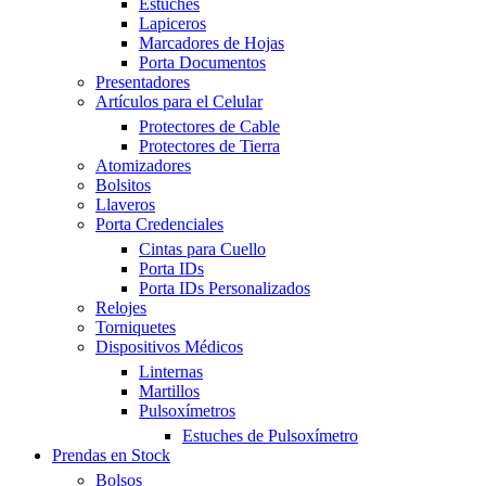
Estuches
Lapiceros
Marcadores de Hojas
Porta Documentos
Presentadores
Artículos para el Celular
Protectores de Cable
Protectores de Tierra
Atomizadores
Bolsitos
Llaveros
Porta Credenciales
Cintas para Cuello
Porta IDs
Porta IDs Personalizados
Relojes
Torniquetes
Dispositivos Médicos
Linternas
Martillos
Pulsoxímetros
Estuches de Pulsoxímetro
Prendas en Stock
Bolsos