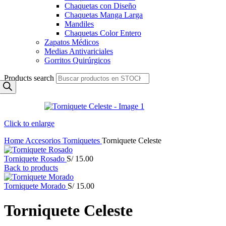
Chaquetas con Diseño
Chaquetas Manga Larga
Mandiles
Chaquetas Color Entero
Zapatos Médicos
Medias Antivariciales
Gorritos Quirúrgicos
Products search
Click to enlarge
Home
Accesorios
Torniquetes
Torniquete Celeste
Torniquete Rosado
S/
15.00
Back to products
Torniquete Morado
S/
15.00
Torniquete Celeste