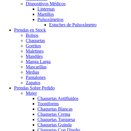
Dispositivos Médicos
Linternas
Martillos
Pulsoxímetros
Estuches de Pulsoxímetro
Prendas en Stock
Bolsos
Chaquetas
Gorritos
Maletines
Mandiles
Manga Larga
Mascarillas
Medias
Pantalones
Zapatos
Prendas Sobre Pedido
Mujer
Chaquetas Antifluidos
Tooniforms
Chaquetas Blancas
Chaquetas Crema
Chaquetas Turquesa
Chaquetas Guinda
Chaquetas Con Diseño