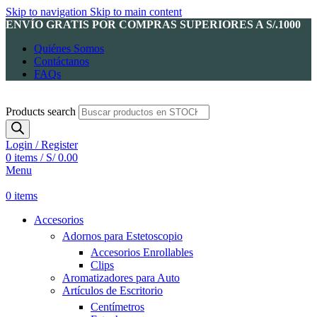
Skip to navigation
Skip to main content
ENVÍO GRATIS POR COMPRAS SUPERIORES A S/.1000
Quiénes Somos
Contáctanos
FAQs
Products search
Login / Register
0
items
/
S/
0.00
Menu
0
items
Accesorios
Adornos para Estetoscopio
Accesorios Enrollables
Clips
Aromatizadores para Auto
Artículos de Escritorio
Centímetros