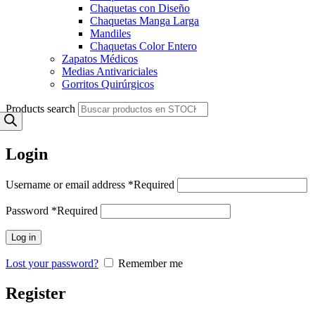
Chaquetas con Diseño
Chaquetas Manga Larga
Mandiles
Chaquetas Color Entero
Zapatos Médicos
Medias Antivariciales
Gorritos Quirúrgicos
Products search
Login
Username or email address
*
Required
Password
*
Required
Log in
Lost your password?
Remember me
Register