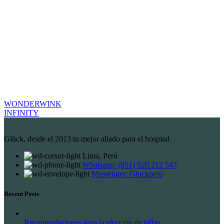
WONDERWINK
INFINITY
Glück, desde el 2013 tu mejor aliado para el hospital
Lima, Perú
Whatsapp: (051) 920 212 547
Messenger: Gluckperu
Recent Posts
Recomendaciones para la elección de tallas