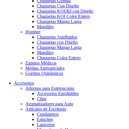
Chaquetas Guinda
Chaquetas Con Diseño
Chaquetas KOI/BJ con Diseño
Chaquetas KOI Color Entero
Chaquetas Manga Larga
Mandiles
Hombre
Chaquetas Antifluidos
Chaquetas con Diseño
Chaquetas Manga Larga
Mandiles
Chaquetas Color Entero
Zapatos Médicos
Medias Antivariciales
Gorritos Quirúrgicos
Accesorios
Adornos para Estetoscopio
Accesorios Enrollables
Clips
Aromatizadores para Auto
Artículos de Escritorio
Centímetros
Estuches
Lapiceros