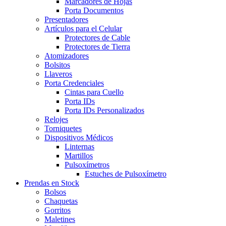
Marcadores de Hojas
Porta Documentos
Presentadores
Artículos para el Celular
Protectores de Cable
Protectores de Tierra
Atomizadores
Bolsitos
Llaveros
Porta Credenciales
Cintas para Cuello
Porta IDs
Porta IDs Personalizados
Relojes
Torniquetes
Dispositivos Médicos
Linternas
Martillos
Pulsoxímetros
Estuches de Pulsoxímetro
Prendas en Stock
Bolsos
Chaquetas
Gorritos
Maletines