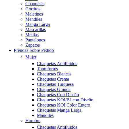
Chaquetas
Gorritos
Maletines
Mandiles
Manga Larga
Mascarillas
Medias
Pantalones
Zapatos
Prendas Sobre Pedido
Mujer
Chaquetas Antifluidos
Tooniforms
Chaquetas Blancas
Chaquetas Crema
Chaquetas Turquesa
Chaquetas Guinda
Chaquetas Con Diseño
Chaquetas KOI/BJ con Diseño
Chaquetas KOI Color Entero
Chaquetas Manga Larga
Mandiles
Hombre
Chaquetas Antifluidos