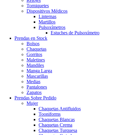
Relojes
Torniquetes
Dispositivos Médicos
Linternas
Martillos
Pulsoxímetros
Estuches de Pulsoxímetro
Prendas en Stock
Bolsos
Chaquetas
Gorritos
Maletines
Mandiles
Manga Larga
Mascarillas
Medias
Pantalones
Zapatos
Prendas Sobre Pedido
Mujer
Chaquetas Antifluidos
Tooniforms
Chaquetas Blancas
Chaquetas Crema
Chaquetas Turquesa