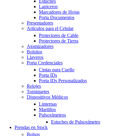
Estuches
Lapiceros
Marcadores de Hojas
Porta Documentos
Presentadores
Artículos para el Celular
Protectores de Cable
Protectores de Tierra
Atomizadores
Bolsitos
Llaveros
Porta Credenciales
Cintas para Cuello
Porta IDs
Porta IDs Personalizados
Relojes
Torniquetes
Dispositivos Médicos
Linternas
Martillos
Pulsoxímetros
Estuches de Pulsoxímetro
Prendas en Stock
Bolsos