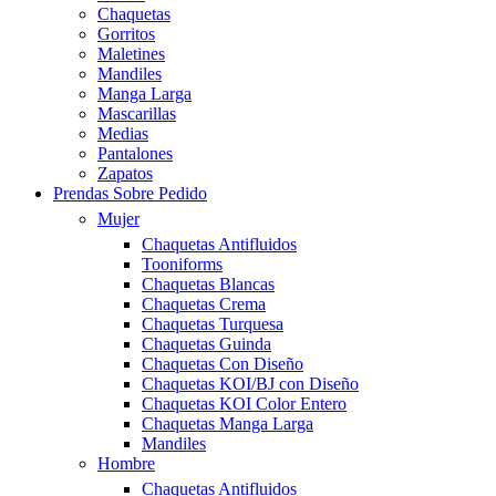
Chaquetas
Gorritos
Maletines
Mandiles
Manga Larga
Mascarillas
Medias
Pantalones
Zapatos
Prendas Sobre Pedido
Mujer
Chaquetas Antifluidos
Tooniforms
Chaquetas Blancas
Chaquetas Crema
Chaquetas Turquesa
Chaquetas Guinda
Chaquetas Con Diseño
Chaquetas KOI/BJ con Diseño
Chaquetas KOI Color Entero
Chaquetas Manga Larga
Mandiles
Hombre
Chaquetas Antifluidos