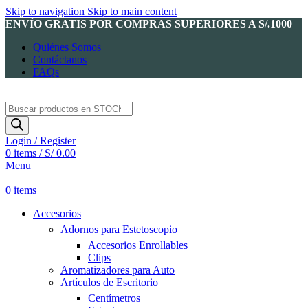
Skip to navigation
Skip to main content
ENVÍO GRATIS POR COMPRAS SUPERIORES A S/.1000
Quiénes Somos
Contáctanos
FAQs
Products
search
Login / Register
0
items
/
S/
0.00
Menu
0
items
Accesorios
Adornos para Estetoscopio
Accesorios Enrollables
Clips
Aromatizadores para Auto
Artículos de Escritorio
Centímetros