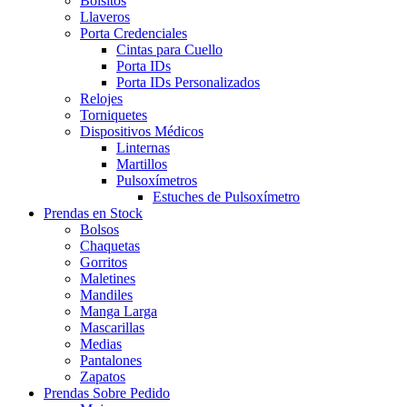
Bolsitos
Llaveros
Porta Credenciales
Cintas para Cuello
Porta IDs
Porta IDs Personalizados
Relojes
Torniquetes
Dispositivos Médicos
Linternas
Martillos
Pulsoxímetros
Estuches de Pulsoxímetro
Prendas en Stock
Bolsos
Chaquetas
Gorritos
Maletines
Mandiles
Manga Larga
Mascarillas
Medias
Pantalones
Zapatos
Prendas Sobre Pedido