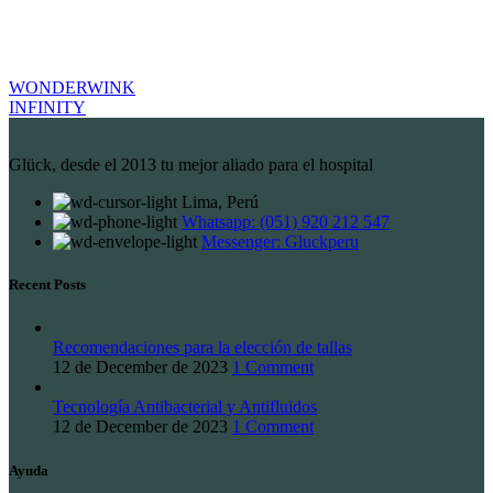
WONDERWINK
INFINITY
Glück, desde el 2013 tu mejor aliado para el hospital
Lima, Perú
Whatsapp: (051) 920 212 547
Messenger: Gluckperu
Recent Posts
Recomendaciones para la elección de tallas
12 de December de 2023
1 Comment
Tecnología Antibacterial y Antifluidos
12 de December de 2023
1 Comment
Ayuda