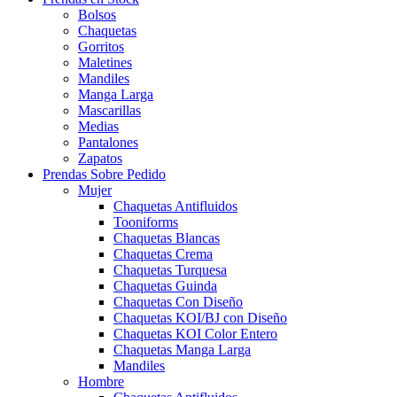
Bolsos
Chaquetas
Gorritos
Maletines
Mandiles
Manga Larga
Mascarillas
Medias
Pantalones
Zapatos
Prendas Sobre Pedido
Mujer
Chaquetas Antifluidos
Tooniforms
Chaquetas Blancas
Chaquetas Crema
Chaquetas Turquesa
Chaquetas Guinda
Chaquetas Con Diseño
Chaquetas KOI/BJ con Diseño
Chaquetas KOI Color Entero
Chaquetas Manga Larga
Mandiles
Hombre