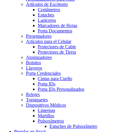
Artículos de Escritorio
Centímetros
Estuches
Lapiceros
Marcadores de Hojas
Porta Documentos
Presentadores
Artículos para el Celular
Protectores de Cable
Protectores de Tierra
Atomizadores
Bolsitos
Llaveros
Porta Credenciales
Cintas para Cuello
Porta IDs
Porta IDs Personalizados
Relojes
Torniquetes
Dispositivos Médicos
Linternas
Martillos
Pulsoxímetros
Estuches de Pulsoxímetro
Prendas en Stock