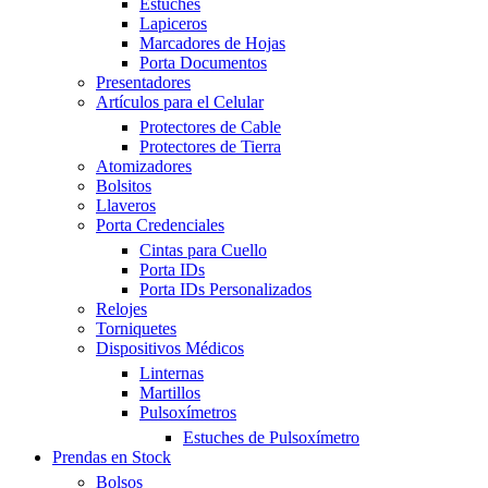
Estuches
Lapiceros
Marcadores de Hojas
Porta Documentos
Presentadores
Artículos para el Celular
Protectores de Cable
Protectores de Tierra
Atomizadores
Bolsitos
Llaveros
Porta Credenciales
Cintas para Cuello
Porta IDs
Porta IDs Personalizados
Relojes
Torniquetes
Dispositivos Médicos
Linternas
Martillos
Pulsoxímetros
Estuches de Pulsoxímetro
Prendas en Stock
Bolsos