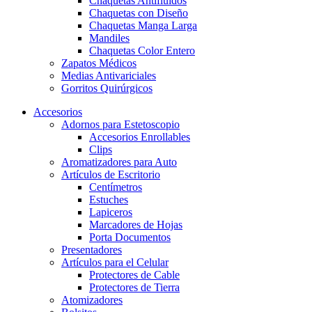
Chaquetas Antifluidos
Chaquetas con Diseño
Chaquetas Manga Larga
Mandiles
Chaquetas Color Entero
Zapatos Médicos
Medias Antivariciales
Gorritos Quirúrgicos
Accesorios
Adornos para Estetoscopio
Accesorios Enrollables
Clips
Aromatizadores para Auto
Artículos de Escritorio
Centímetros
Estuches
Lapiceros
Marcadores de Hojas
Porta Documentos
Presentadores
Artículos para el Celular
Protectores de Cable
Protectores de Tierra
Atomizadores