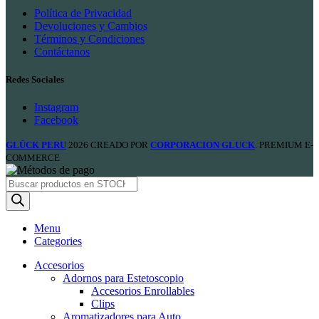
Política de Privacidad
Devoluciones y Cambios
Términos y Condiciones
Contáctanos
Redes Sociales
Instagram
Facebook
GLÜCK PERU
2026 CREADO POR
CORPORACION GLUCK
. PREMIUM E-
COMMERCE
Products
search
Menu
Categories
Accesorios
Adornos para Estetoscopio
Accesorios Enrollables
Clips
Aromatizadores para Auto