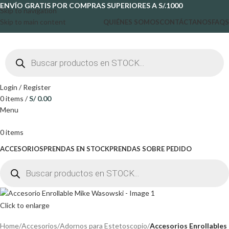
ENVÍO GRATIS POR COMPRAS SUPERIORES A S/.1000
Skip to navigation
Skip to main content
QUIÉNES SOMOS
CONTÁCTANOS
FAQS
Login / Register
0
items
/
S/
0.00
Menu
0
items
ACCESORIOS
PRENDAS EN STOCK
PRENDAS SOBRE PEDIDO
Click to enlarge
Home
Accesorios
Adornos para Estetoscopio
Accesorios Enrollables