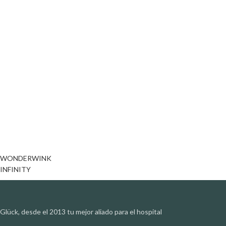
WONDERWINK
INFINITY
Glück, desde el 2013 tu mejor aliado para el hospital