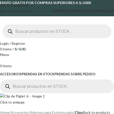
ENVÍO GRATIS POR COMPRAS SUPERIORES A S/.1000
Skip to navigation
Skip to main content
QUIÉNES SOMOS
CONTÁCTANOS
FAQS
Login / Register
0
items
/
S/
0.00
Menu
0
items
ACCESORIOS
PRENDAS EN STOCK
PRENDAS SOBRE PEDIDO
Click to enlarge
Home
Accesorios
Adornos para Estetoscopio
Clips
Back to products