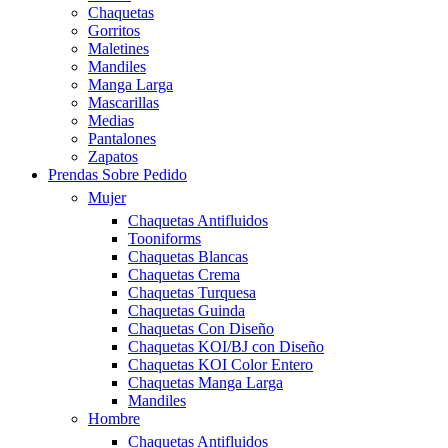
Chaquetas
Gorritos
Maletines
Mandiles
Manga Larga
Mascarillas
Medias
Pantalones
Zapatos
Prendas Sobre Pedido
Mujer
Chaquetas Antifluidos
Tooniforms
Chaquetas Blancas
Chaquetas Crema
Chaquetas Turquesa
Chaquetas Guinda
Chaquetas Con Diseño
Chaquetas KOI/BJ con Diseño
Chaquetas KOI Color Entero
Chaquetas Manga Larga
Mandiles
Hombre
Chaquetas Antifluidos