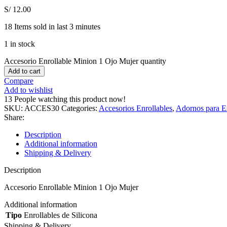
S/
12.00
18
Items sold in last 3 minutes
1 in stock
Accesorio Enrollable Minion 1 Ojo Mujer quantity
Add to cart
Compare
Add to wishlist
13
People watching this product now!
SKU:
ACCES30
Categories:
Accesorios Enrollables
,
Adornos para E
Share:
Description
Additional information
Shipping & Delivery
Description
Accesorio Enrollable Minion 1 Ojo Mujer
Additional information
Tipo
Enrollables de Silicona
Shipping & Delivery