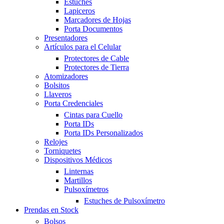
Estuches
Lapiceros
Marcadores de Hojas
Porta Documentos
Presentadores
Artículos para el Celular
Protectores de Cable
Protectores de Tierra
Atomizadores
Bolsitos
Llaveros
Porta Credenciales
Cintas para Cuello
Porta IDs
Porta IDs Personalizados
Relojes
Torniquetes
Dispositivos Médicos
Linternas
Martillos
Pulsoxímetros
Estuches de Pulsoxímetro
Prendas en Stock
Bolsos