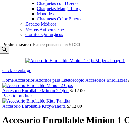
Chaquetas con Diseño
Chaquetas Manga Larga
Mandiles
Chaquetas Color Entero
Zapatos Médicos
Medias Antivariciales
Gorritos Quirúrgicos
Products search
Click to enlarge
Home
Accesorios
Adornos para Estetoscopio
Accesorios Enrollables
Accesorio Enrollable Minion 2 Ojos
S/
12.00
Back to products
Accesorio Enrollable Kitty/Pandita
S/
12.00
Accesorio Enrollable Minion 1 