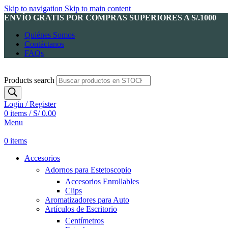
Skip to navigation
Skip to main content
ENVÍO GRATIS POR COMPRAS SUPERIORES A S/.1000
Quiénes Somos
Contáctanos
FAQs
Products search
Login / Register
0
items
/
S/
0.00
Menu
0
items
Accesorios
Adornos para Estetoscopio
Accesorios Enrollables
Clips
Aromatizadores para Auto
Artículos de Escritorio
Centímetros