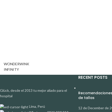
WONDERWINK
INFINITY
RECENT POSTS
Glück, desde el 2013 tu mejor aliado para el
Recomendaciones 
hospital
de tallas
Lima, Perú
12 de December de 