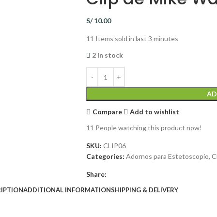
S/
10.00
11
Items sold in last 3 minutes
2 in stock
AD
Compare
Add to wishlist
11
People watching this product now!
SKU:
CLIP06
Categories:
Adornos para Estetoscopio
,
C
Share:
IPTION
ADDITIONAL INFORMATION
SHIPPING & DELIVERY