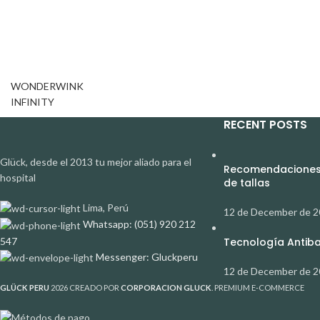
WONDERWINK
INFINITY
RECENT POSTS
Glück, desde el 2013 tu mejor aliado para el
Recomendaciones 
hospital
de tallas
Lima, Perú
12 de December de 
Whatsapp: (051) 920 212
547
Tecnología Antibac
Messenger: Gluckperu
12 de December de 
GLÜCK PERU
2026 CREADO POR
CORPORACION GLUCK
. PREMIUM E-COMMERCE