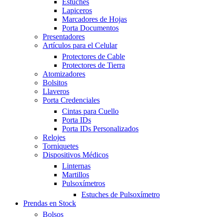
Estuches
Lapiceros
Marcadores de Hojas
Porta Documentos
Presentadores
Artículos para el Celular
Protectores de Cable
Protectores de Tierra
Atomizadores
Bolsitos
Llaveros
Porta Credenciales
Cintas para Cuello
Porta IDs
Porta IDs Personalizados
Relojes
Torniquetes
Dispositivos Médicos
Linternas
Martillos
Pulsoxímetros
Estuches de Pulsoxímetro
Prendas en Stock
Bolsos