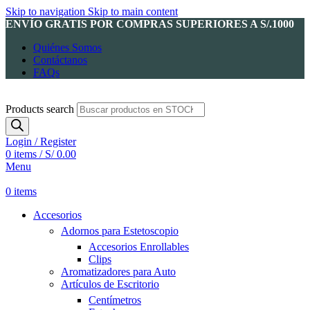
Skip to navigation
Skip to main content
ENVÍO GRATIS POR COMPRAS SUPERIORES A S/.1000
Quiénes Somos
Contáctanos
FAQs
Products search
Login / Register
0
items
/
S/
0.00
Menu
0
items
Accesorios
Adornos para Estetoscopio
Accesorios Enrollables
Clips
Aromatizadores para Auto
Artículos de Escritorio
Centímetros