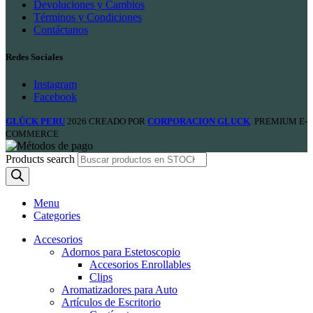
Devoluciones y Cambios
Términos y Condiciones
Contáctanos
Redes Sociales
Instagram
Facebook
GLÜCK PERU
2026 CREADO POR
CORPORACION GLUCK
. PREMIUM E-
COMMERCE
Products search
Menu
Categories
Accesorios
Adornos para Estetoscopio
Accesorios Enrollables
Clips
Aromatizadores para Auto
Artículos de Escritorio