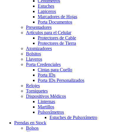
Centímetros
Estuches
Lapiceros
Marcadores de Hojas
Porta Documentos
Presentadores
Artículos para el Celular
Protectores de Cable
Protectores de Tierra
Atomizadores
Bolsitos
Llaveros
Porta Credenciales
Cintas para Cuello
Porta IDs
Porta IDs Personalizados
Relojes
Torniquetes
Dispositivos Médicos
Linternas
Martillos
Pulsoxímetros
Estuches de Pulsoxímetro
Prendas en Stock
Bolsos