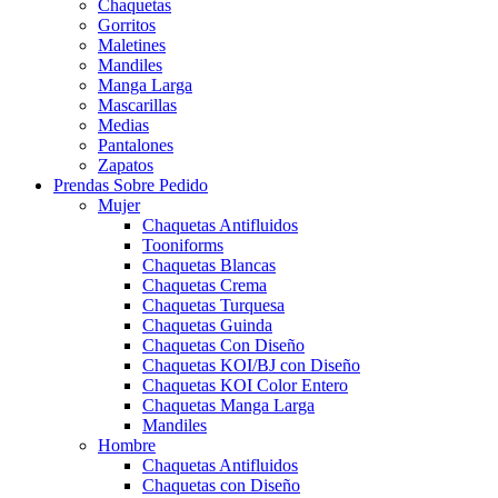
Chaquetas
Gorritos
Maletines
Mandiles
Manga Larga
Mascarillas
Medias
Pantalones
Zapatos
Prendas Sobre Pedido
Mujer
Chaquetas Antifluidos
Tooniforms
Chaquetas Blancas
Chaquetas Crema
Chaquetas Turquesa
Chaquetas Guinda
Chaquetas Con Diseño
Chaquetas KOI/BJ con Diseño
Chaquetas KOI Color Entero
Chaquetas Manga Larga
Mandiles
Hombre
Chaquetas Antifluidos
Chaquetas con Diseño