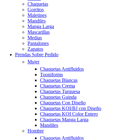
Chaquetas
Gorritos
Maletines
Mandiles
Manga Larga
Mascarillas
Medias
Pantalones
Zapatos
Prendas Sobre Pedido
Mujer
Chaquetas Antifluidos
Tooniforms
Chaquetas Blancas
Chaquetas Crema
Chaquetas Turquesa
Chaquetas Guinda
Chaquetas Con Diseño
Chaquetas KOI/BJ con Diseño
Chaquetas KOI Color Entero
Chaquetas Manga Larga
Mandiles
Hombre
Chaquetas Antifluidos