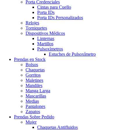
Porta Credenciales
Cintas para Cuello
Porta IDs
Porta IDs Personalizados
Relojes
Torniquetes
Dispositivos Médicos
Linternas
Martillos
Pulsoxímetros
Estuches de Pulsoxímetro
Prendas en Stock
Bolsos
Chaquetas
Gorritos
Maletines
Mandiles
Manga Larga
Mascarillas
Medias
Pantalones
Zapatos
Prendas Sobre Pedido
Mujer
Chaquetas Antifluidos