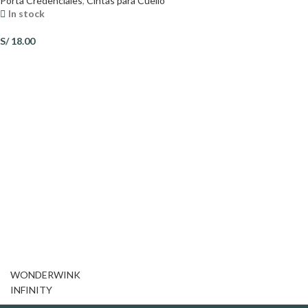
Porta Credenciales
,
Cintas para Cuello
In stock
S/
18.00
WONDERWINK
INFINITY