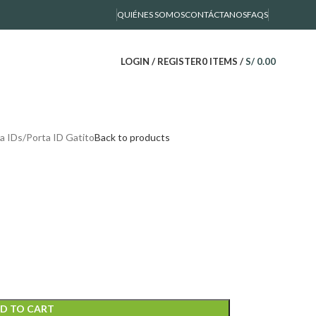
QUIÉNES SOMOS
CONTÁCTANOS
FAQS
LOGIN / REGISTER
0
ITEMS
/
S/
0.00
a IDs
Porta ID Gatito
Back to products
D TO CART