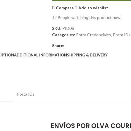
Compare
Add to wishlist
12
People watching this product now!
SKU:
PID06
Categories:
Porta Credenciales
,
Porta IDs
Share:
IPTION
ADDITIONAL INFORMATION
SHIPPING & DELIVERY
Porta IDs
ENVÍOS POR OLVA COUR