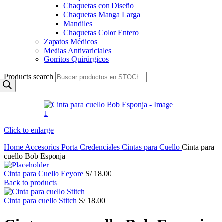
Chaquetas con Diseño
Chaquetas Manga Larga
Mandiles
Chaquetas Color Entero
Zapatos Médicos
Medias Antivariciales
Gorritos Quirúrgicos
Products search
Click to enlarge
Home
Accesorios
Porta Credenciales
Cintas para Cuello
Cinta para
cuello Bob Esponja
Cinta para Cuello Eeyore
S/
18.00
Back to products
Cinta para cuello Stitch
S/
18.00