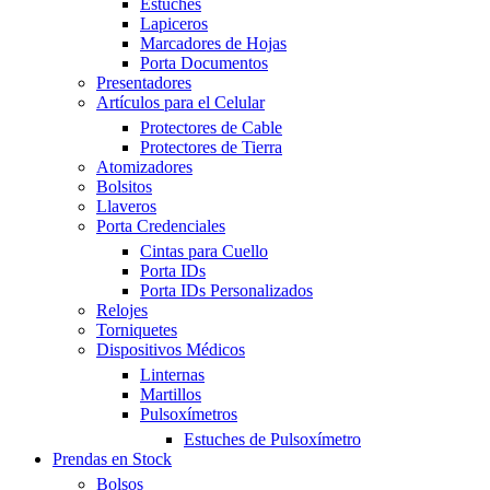
Estuches
Lapiceros
Marcadores de Hojas
Porta Documentos
Presentadores
Artículos para el Celular
Protectores de Cable
Protectores de Tierra
Atomizadores
Bolsitos
Llaveros
Porta Credenciales
Cintas para Cuello
Porta IDs
Porta IDs Personalizados
Relojes
Torniquetes
Dispositivos Médicos
Linternas
Martillos
Pulsoxímetros
Estuches de Pulsoxímetro
Prendas en Stock
Bolsos