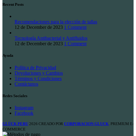
Recent Posts
Recomendaciones para la elección de tallas
12 de December de 2023
1 Comment
Tecnología Antibacterial y Antifluidos
12 de December de 2023
1 Comment
Ayuda
Política de Privacidad
Devoluciones y Cambios
Términos y Condiciones
Contáctanos
Redes Sociales
Instagram
Facebook
GLÜCK PERU
2026 CREADO POR
CORPORACION GLUCK
. PREMIUM E-
COMMERCE