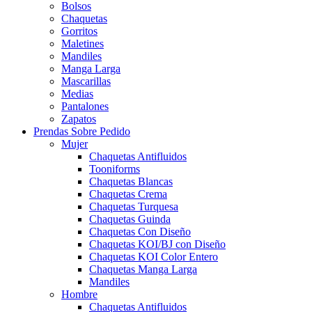
Bolsos
Chaquetas
Gorritos
Maletines
Mandiles
Manga Larga
Mascarillas
Medias
Pantalones
Zapatos
Prendas Sobre Pedido
Mujer
Chaquetas Antifluidos
Tooniforms
Chaquetas Blancas
Chaquetas Crema
Chaquetas Turquesa
Chaquetas Guinda
Chaquetas Con Diseño
Chaquetas KOI/BJ con Diseño
Chaquetas KOI Color Entero
Chaquetas Manga Larga
Mandiles
Hombre
Chaquetas Antifluidos