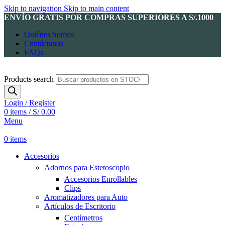
Skip to navigation
Skip to main content
ENVÍO GRATIS POR COMPRAS SUPERIORES A S/.1000
Quiénes Somos
Contáctanos
FAQs
Products search
Login / Register
0
items
/
S/
0.00
Menu
0
items
Accesorios
Adornos para Estetoscopio
Accesorios Enrollables
Clips
Aromatizadores para Auto
Artículos de Escritorio
Centímetros