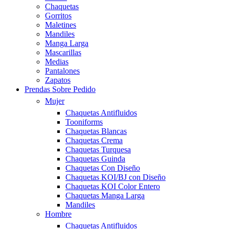
Chaquetas
Gorritos
Maletines
Mandiles
Manga Larga
Mascarillas
Medias
Pantalones
Zapatos
Prendas Sobre Pedido
Mujer
Chaquetas Antifluidos
Tooniforms
Chaquetas Blancas
Chaquetas Crema
Chaquetas Turquesa
Chaquetas Guinda
Chaquetas Con Diseño
Chaquetas KOI/BJ con Diseño
Chaquetas KOI Color Entero
Chaquetas Manga Larga
Mandiles
Hombre
Chaquetas Antifluidos