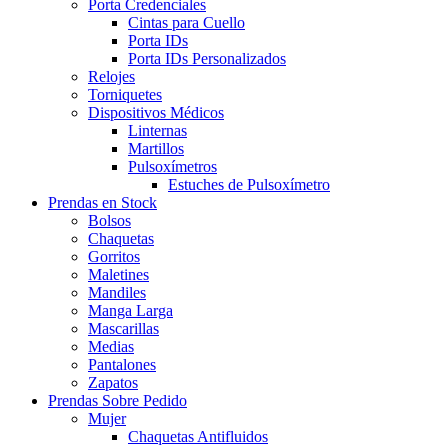
Porta Credenciales
Cintas para Cuello
Porta IDs
Porta IDs Personalizados
Relojes
Torniquetes
Dispositivos Médicos
Linternas
Martillos
Pulsoxímetros
Estuches de Pulsoxímetro
Prendas en Stock
Bolsos
Chaquetas
Gorritos
Maletines
Mandiles
Manga Larga
Mascarillas
Medias
Pantalones
Zapatos
Prendas Sobre Pedido
Mujer
Chaquetas Antifluidos