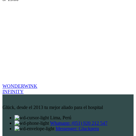
WONDERWINK
INFINITY
Glück, desde el 2013 tu mejor aliado para el hospital
Lima, Perú
Whatsapp: (051) 920 212 547
Messenger: Gluckperu