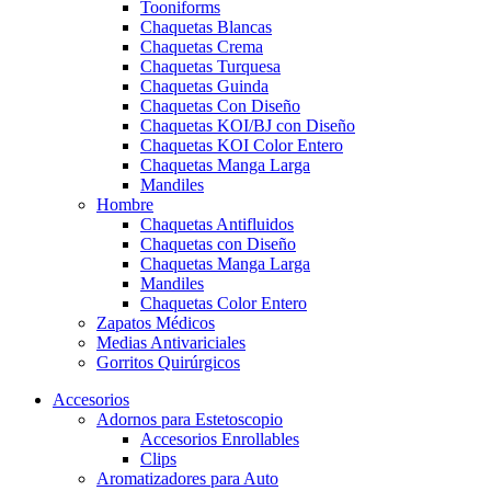
Tooniforms
Chaquetas Blancas
Chaquetas Crema
Chaquetas Turquesa
Chaquetas Guinda
Chaquetas Con Diseño
Chaquetas KOI/BJ con Diseño
Chaquetas KOI Color Entero
Chaquetas Manga Larga
Mandiles
Hombre
Chaquetas Antifluidos
Chaquetas con Diseño
Chaquetas Manga Larga
Mandiles
Chaquetas Color Entero
Zapatos Médicos
Medias Antivariciales
Gorritos Quirúrgicos
Accesorios
Adornos para Estetoscopio
Accesorios Enrollables
Clips
Aromatizadores para Auto