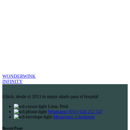
WONDERWINK
INFINITY
Glück, desde el 2013 tu mejor aliado para el hospital
Lima, Perú
Whatsapp: (051) 920 212 547
Messenger: Gluckperu
Recent Posts