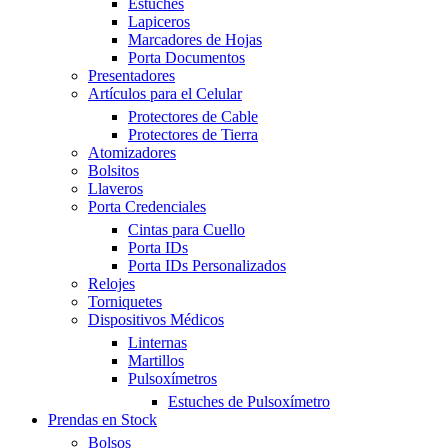
Estuches
Lapiceros
Marcadores de Hojas
Porta Documentos
Presentadores
Artículos para el Celular
Protectores de Cable
Protectores de Tierra
Atomizadores
Bolsitos
Llaveros
Porta Credenciales
Cintas para Cuello
Porta IDs
Porta IDs Personalizados
Relojes
Torniquetes
Dispositivos Médicos
Linternas
Martillos
Pulsoxímetros
Estuches de Pulsoxímetro
Prendas en Stock
Bolsos