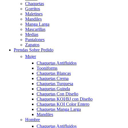
Chaquetas
Gorritos
Maletines
Mandiles
Manga Larga
Mascarillas
Medias
Pantalones
Zapatos
Prendas Sobre Pedido
Mujer
Chaquetas Antifluidos
Tooniforms
Chaquetas Blancas
Chaquetas Crema
Chaquetas Turquesa
Chaquetas Guinda
Chaquetas Con Diseño
Chaquetas KOI/BJ con Diseño
Chaquetas KOI Color Entero
Chaquetas Manga Larga
Mandiles
Hombre
Chaquetas Antifluidos