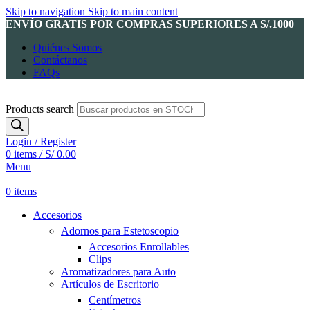
Skip to navigation
Skip to main content
ENVÍO GRATIS POR COMPRAS SUPERIORES A S/.1000
Quiénes Somos
Contáctanos
FAQs
Products search
Login / Register
0
items
/
S/
0.00
Menu
0
items
Accesorios
Adornos para Estetoscopio
Accesorios Enrollables
Clips
Aromatizadores para Auto
Artículos de Escritorio
Centímetros