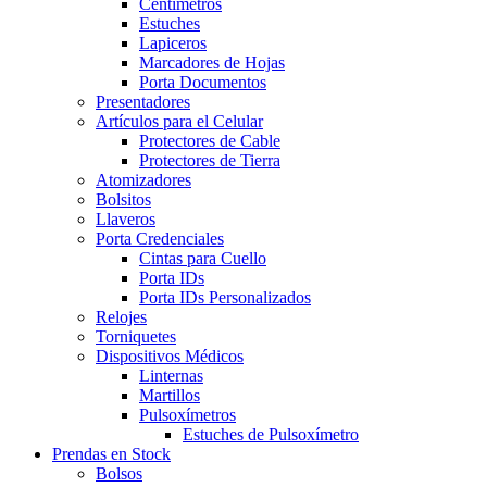
Centímetros
Estuches
Lapiceros
Marcadores de Hojas
Porta Documentos
Presentadores
Artículos para el Celular
Protectores de Cable
Protectores de Tierra
Atomizadores
Bolsitos
Llaveros
Porta Credenciales
Cintas para Cuello
Porta IDs
Porta IDs Personalizados
Relojes
Torniquetes
Dispositivos Médicos
Linternas
Martillos
Pulsoxímetros
Estuches de Pulsoxímetro
Prendas en Stock
Bolsos