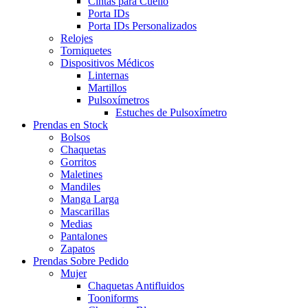
Cintas para Cuello
Porta IDs
Porta IDs Personalizados
Relojes
Torniquetes
Dispositivos Médicos
Linternas
Martillos
Pulsoxímetros
Estuches de Pulsoxímetro
Prendas en Stock
Bolsos
Chaquetas
Gorritos
Maletines
Mandiles
Manga Larga
Mascarillas
Medias
Pantalones
Zapatos
Prendas Sobre Pedido
Mujer
Chaquetas Antifluidos
Tooniforms