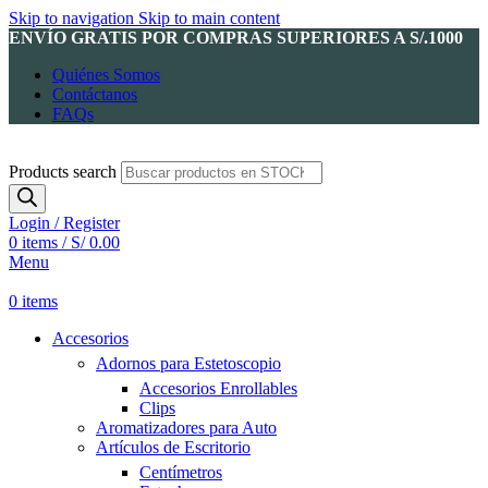
Skip to navigation
Skip to main content
ENVÍO GRATIS POR COMPRAS SUPERIORES A S/.1000
Quiénes Somos
Contáctanos
FAQs
Products search
Login / Register
0
items
/
S/
0.00
Menu
0
items
Accesorios
Adornos para Estetoscopio
Accesorios Enrollables
Clips
Aromatizadores para Auto
Artículos de Escritorio
Centímetros