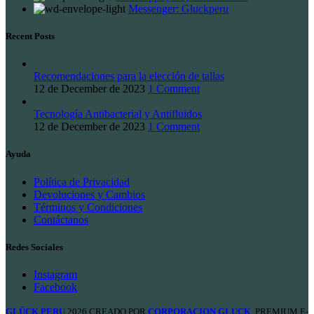
Messenger: Gluckperu
Recent Posts
Recomendaciones para la elección de tallas
12 de December de 2023
1 Comment
Tecnología Antibacterial y Antifluidos
12 de December de 2023
1 Comment
Ayuda
Política de Privacidad
Devoluciones y Cambios
Términos y Condiciones
Contáctanos
Redes Sociales
Instagram
Facebook
GLÜCK PERU
2026 CREADO POR
CORPORACION GLUCK
. PREMIUM E-