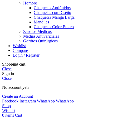
Hombre
Chaquetas Antifluidos
Chaquetas con Diseño
Chaquetas Manga Larga
Mandiles
Chaquetas Color Entero
Zapatos Médicos
Medias Antivariciales
Gorritos Quirúrgicos
Wishlist
Compare
Login / Register
Shopping cart
Close
Sign in
Close
No account yet?
Create an Account
Facebook
Instagram
WhatsApp
WhatsApp
Shop
Wishlist
0
items
Cart