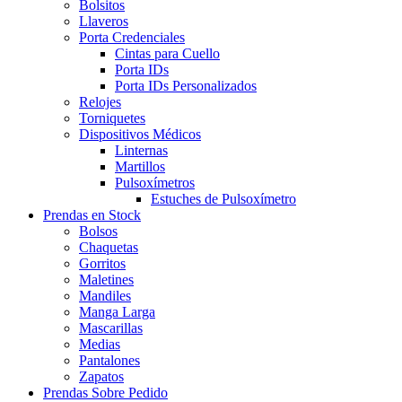
Bolsitos
Llaveros
Porta Credenciales
Cintas para Cuello
Porta IDs
Porta IDs Personalizados
Relojes
Torniquetes
Dispositivos Médicos
Linternas
Martillos
Pulsoxímetros
Estuches de Pulsoxímetro
Prendas en Stock
Bolsos
Chaquetas
Gorritos
Maletines
Mandiles
Manga Larga
Mascarillas
Medias
Pantalones
Zapatos
Prendas Sobre Pedido