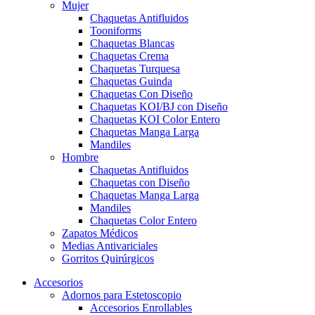
Mujer
Chaquetas Antifluidos
Tooniforms
Chaquetas Blancas
Chaquetas Crema
Chaquetas Turquesa
Chaquetas Guinda
Chaquetas Con Diseño
Chaquetas KOI/BJ con Diseño
Chaquetas KOI Color Entero
Chaquetas Manga Larga
Mandiles
Hombre
Chaquetas Antifluidos
Chaquetas con Diseño
Chaquetas Manga Larga
Mandiles
Chaquetas Color Entero
Zapatos Médicos
Medias Antivariciales
Gorritos Quirúrgicos
Accesorios
Adornos para Estetoscopio
Accesorios Enrollables