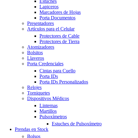
Estuches
Lapiceros
Marcadores de Hojas
Porta Documentos
Presentadores
Artículos para el Celular
Protectores de Cable
Protectores de Tierra
Atomizadores
Bolsitos
Llaveros
Porta Credenciales
Cintas para Cuello
Porta IDs
Porta IDs Personalizados
Relojes
Torniquetes
Dispositivos Médicos
Linternas
Martillos
Pulsoxímetros
Estuches de Pulsoxímetro
Prendas en Stock
Bolsos