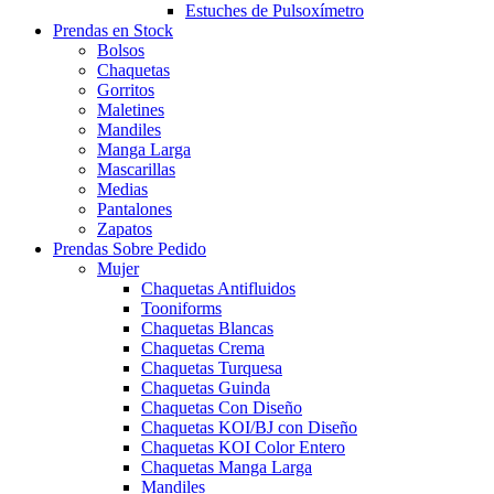
Estuches de Pulsoxímetro
Prendas en Stock
Bolsos
Chaquetas
Gorritos
Maletines
Mandiles
Manga Larga
Mascarillas
Medias
Pantalones
Zapatos
Prendas Sobre Pedido
Mujer
Chaquetas Antifluidos
Tooniforms
Chaquetas Blancas
Chaquetas Crema
Chaquetas Turquesa
Chaquetas Guinda
Chaquetas Con Diseño
Chaquetas KOI/BJ con Diseño
Chaquetas KOI Color Entero
Chaquetas Manga Larga
Mandiles