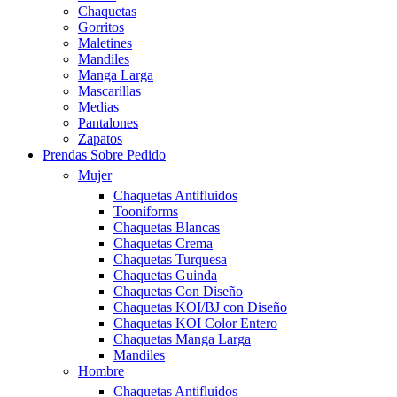
Chaquetas
Gorritos
Maletines
Mandiles
Manga Larga
Mascarillas
Medias
Pantalones
Zapatos
Prendas Sobre Pedido
Mujer
Chaquetas Antifluidos
Tooniforms
Chaquetas Blancas
Chaquetas Crema
Chaquetas Turquesa
Chaquetas Guinda
Chaquetas Con Diseño
Chaquetas KOI/BJ con Diseño
Chaquetas KOI Color Entero
Chaquetas Manga Larga
Mandiles
Hombre
Chaquetas Antifluidos