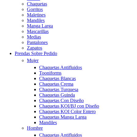
Chaquetas
Gorritos
Maletines
Mandiles
Manga Larga
Mascarillas
Medias
Pantalones
Zapatos
Prendas Sobre Pedido
Mujer
Chaquetas Antifluidos
Tooniforms
Chaquetas Blancas
Chaquetas Crema
Chaquetas Turquesa
Chaquetas Guinda
Chaquetas Con Diseño
Chaquetas KOI/BJ con Diseño
Chaquetas KOI Color Entero
Chaquetas Manga Larga
Mandiles
Hombre
Chaquetas Antifluidos