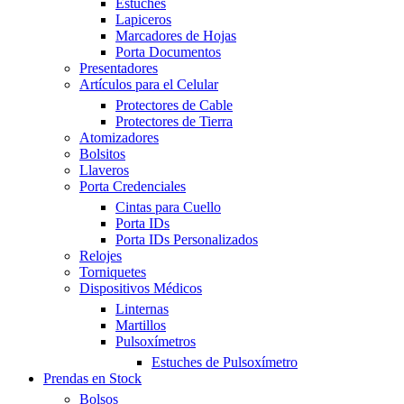
Estuches
Lapiceros
Marcadores de Hojas
Porta Documentos
Presentadores
Artículos para el Celular
Protectores de Cable
Protectores de Tierra
Atomizadores
Bolsitos
Llaveros
Porta Credenciales
Cintas para Cuello
Porta IDs
Porta IDs Personalizados
Relojes
Torniquetes
Dispositivos Médicos
Linternas
Martillos
Pulsoxímetros
Estuches de Pulsoxímetro
Prendas en Stock
Bolsos