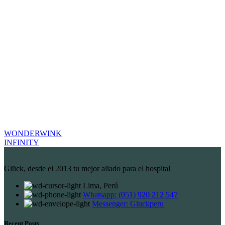
WONDERWINK
INFINITY
Glück, desde el 2013 tu mejor aliado para el hospital
Lima, Perú
Whatsapp: (051) 920 212 547
Messenger: Gluckperu
Recent Posts