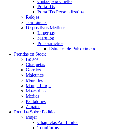
Cintas para Cuello
Porta IDs
Porta IDs Personalizados
Relojes
Torniquetes
Dispositivos Médicos
Linternas
Martillos
Pulsoxímetros
Estuches de Pulsoxímetro
Prendas en Stock
Bolsos
Chaquetas
Gorritos
Maletines
Mandiles
Manga Larga
Mascarillas
Medias
Pantalones
Zapatos
Prendas Sobre Pedido
Mujer
Chaquetas Antifluidos
Tooniforms