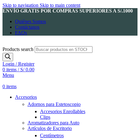
Skip to navigation
Skip to main content
ENVÍO GRATIS POR COMPRAS SUPERIORES A S/.1000
Quiénes Somos
Contáctanos
FAQs
Products search
Login / Register
0
items
/
S/
0.00
Menu
0
items
Accesorios
Adornos para Estetoscopio
Accesorios Enrollables
Clips
Aromatizadores para Auto
Artículos de Escritorio
Centímetros