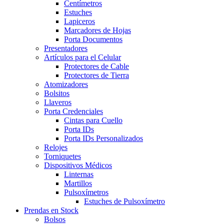
Centímetros
Estuches
Lapiceros
Marcadores de Hojas
Porta Documentos
Presentadores
Artículos para el Celular
Protectores de Cable
Protectores de Tierra
Atomizadores
Bolsitos
Llaveros
Porta Credenciales
Cintas para Cuello
Porta IDs
Porta IDs Personalizados
Relojes
Torniquetes
Dispositivos Médicos
Linternas
Martillos
Pulsoxímetros
Estuches de Pulsoxímetro
Prendas en Stock
Bolsos