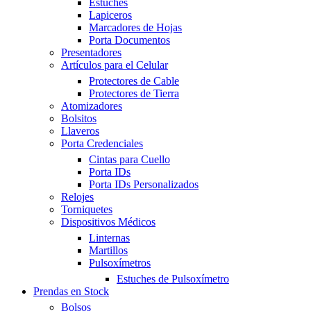
Estuches
Lapiceros
Marcadores de Hojas
Porta Documentos
Presentadores
Artículos para el Celular
Protectores de Cable
Protectores de Tierra
Atomizadores
Bolsitos
Llaveros
Porta Credenciales
Cintas para Cuello
Porta IDs
Porta IDs Personalizados
Relojes
Torniquetes
Dispositivos Médicos
Linternas
Martillos
Pulsoxímetros
Estuches de Pulsoxímetro
Prendas en Stock
Bolsos