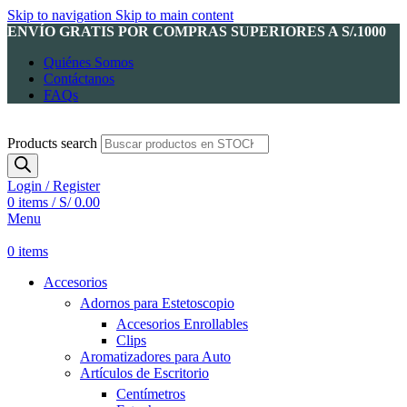
Skip to navigation
Skip to main content
ENVÍO GRATIS POR COMPRAS SUPERIORES A S/.1000
Quiénes Somos
Contáctanos
FAQs
Products search
Login / Register
0
items
/
S/
0.00
Menu
0
items
Accesorios
Adornos para Estetoscopio
Accesorios Enrollables
Clips
Aromatizadores para Auto
Artículos de Escritorio
Centímetros