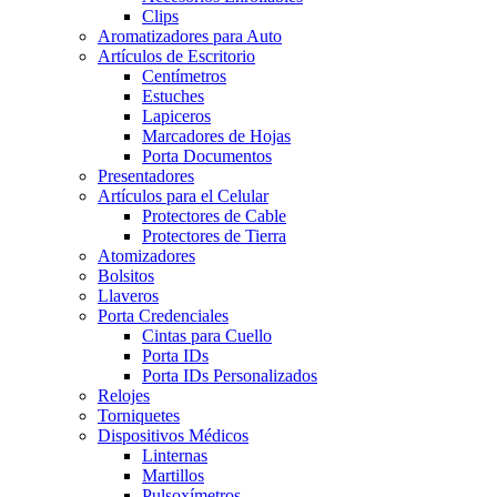
Clips
Aromatizadores para Auto
Artículos de Escritorio
Centímetros
Estuches
Lapiceros
Marcadores de Hojas
Porta Documentos
Presentadores
Artículos para el Celular
Protectores de Cable
Protectores de Tierra
Atomizadores
Bolsitos
Llaveros
Porta Credenciales
Cintas para Cuello
Porta IDs
Porta IDs Personalizados
Relojes
Torniquetes
Dispositivos Médicos
Linternas
Martillos
Pulsoxímetros