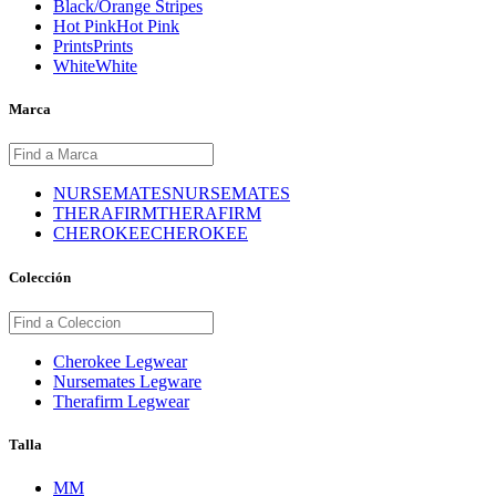
Black/Orange Stripes
Hot Pink
Hot Pink
Prints
Prints
White
White
Marca
NURSEMATES
NURSEMATES
THERAFIRM
THERAFIRM
CHEROKEE
CHEROKEE
Colección
Cherokee Legwear
Nursemates Legware
Therafirm Legwear
Talla
M
M