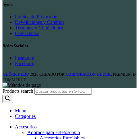
Ayuda
Política de Privacidad
Devoluciones y Cambios
Términos y Condiciones
Contáctanos
Redes Sociales
Instagram
Facebook
GLÜCK PERU
2026 CREADO POR
CORPORACION GLUCK
. PREMIUM E-
COMMERCE
Products search
Menu
Categories
Accesorios
Adornos para Estetoscopio
Accesorios Enrollables