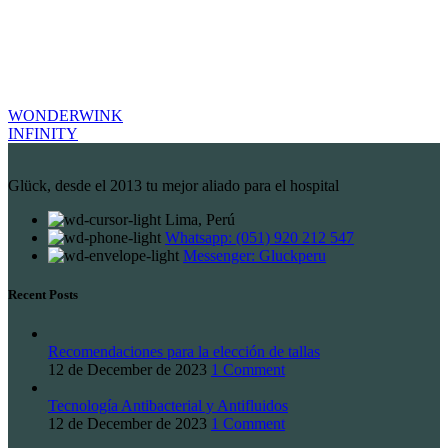
WONDERWINK
INFINITY
Glück, desde el 2013 tu mejor aliado para el hospital
Lima, Perú
Whatsapp: (051) 920 212 547
Messenger: Gluckperu
Recent Posts
Recomendaciones para la elección de tallas
12 de December de 2023
1 Comment
Tecnología Antibacterial y Antifluidos
12 de December de 2023
1 Comment