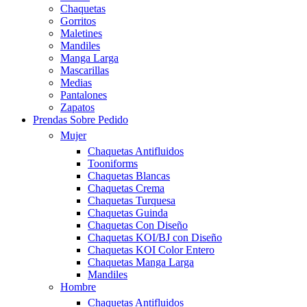
Chaquetas
Gorritos
Maletines
Mandiles
Manga Larga
Mascarillas
Medias
Pantalones
Zapatos
Prendas Sobre Pedido
Mujer
Chaquetas Antifluidos
Tooniforms
Chaquetas Blancas
Chaquetas Crema
Chaquetas Turquesa
Chaquetas Guinda
Chaquetas Con Diseño
Chaquetas KOI/BJ con Diseño
Chaquetas KOI Color Entero
Chaquetas Manga Larga
Mandiles
Hombre
Chaquetas Antifluidos