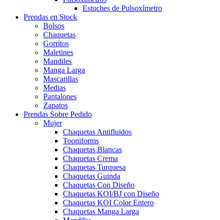
Estuches de Pulsoxímetro
Prendas en Stock
Bolsos
Chaquetas
Gorritos
Maletines
Mandiles
Manga Larga
Mascarillas
Medias
Pantalones
Zapatos
Prendas Sobre Pedido
Mujer
Chaquetas Antifluidos
Tooniforms
Chaquetas Blancas
Chaquetas Crema
Chaquetas Turquesa
Chaquetas Guinda
Chaquetas Con Diseño
Chaquetas KOI/BJ con Diseño
Chaquetas KOI Color Entero
Chaquetas Manga Larga