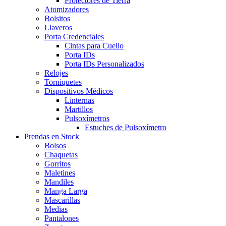
Protectores de Tierra
Atomizadores
Bolsitos
Llaveros
Porta Credenciales
Cintas para Cuello
Porta IDs
Porta IDs Personalizados
Relojes
Torniquetes
Dispositivos Médicos
Linternas
Martillos
Pulsoxímetros
Estuches de Pulsoxímetro
Prendas en Stock
Bolsos
Chaquetas
Gorritos
Maletines
Mandiles
Manga Larga
Mascarillas
Medias
Pantalones