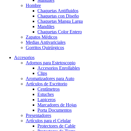
Mandiles
Hombre
Chaquetas Antifluidos
Chaquetas con Diseño
Chaquetas Manga Larga
Mandiles
Chaquetas Color Entero
Zapatos Médicos
Medias Antivariciales
Gorritos Quirúrgicos
Accesorios
Adornos para Estetoscopio
Accesorios Enrollables
Clips
Aromatizadores para Auto
Artículos de Escritorio
Centímetros
Estuches
Lapiceros
Marcadores de Hojas
Porta Documentos
Presentadores
Artículos para el Celular
Protectores de Cable