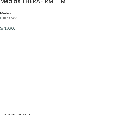
Medias THERAFIRM – M
Medias
In stock
S/
150.00