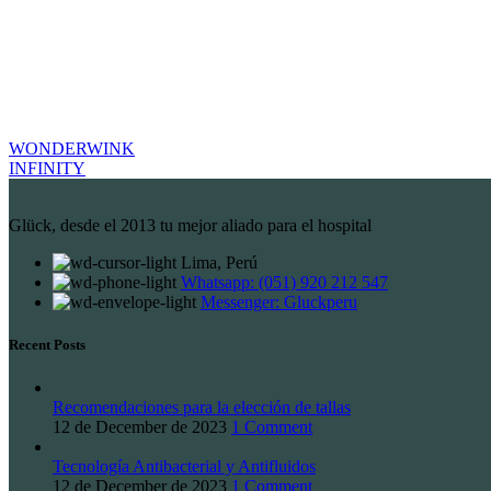
WONDERWINK
INFINITY
Glück, desde el 2013 tu mejor aliado para el hospital
Lima, Perú
Whatsapp: (051) 920 212 547
Messenger: Gluckperu
Recent Posts
Recomendaciones para la elección de tallas
12 de December de 2023
1 Comment
Tecnología Antibacterial y Antifluidos
12 de December de 2023
1 Comment