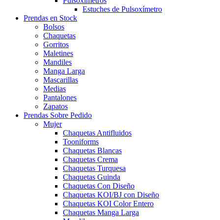
Pulsoxímetros
Estuches de Pulsoxímetro
Prendas en Stock
Bolsos
Chaquetas
Gorritos
Maletines
Mandiles
Manga Larga
Mascarillas
Medias
Pantalones
Zapatos
Prendas Sobre Pedido
Mujer
Chaquetas Antifluidos
Tooniforms
Chaquetas Blancas
Chaquetas Crema
Chaquetas Turquesa
Chaquetas Guinda
Chaquetas Con Diseño
Chaquetas KOI/BJ con Diseño
Chaquetas KOI Color Entero
Chaquetas Manga Larga