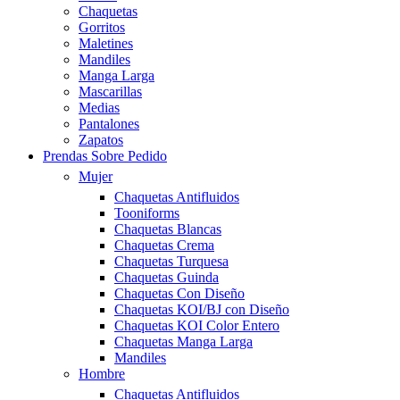
Chaquetas
Gorritos
Maletines
Mandiles
Manga Larga
Mascarillas
Medias
Pantalones
Zapatos
Prendas Sobre Pedido
Mujer
Chaquetas Antifluidos
Tooniforms
Chaquetas Blancas
Chaquetas Crema
Chaquetas Turquesa
Chaquetas Guinda
Chaquetas Con Diseño
Chaquetas KOI/BJ con Diseño
Chaquetas KOI Color Entero
Chaquetas Manga Larga
Mandiles
Hombre
Chaquetas Antifluidos