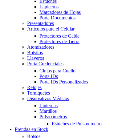
Estuches
Lapiceros
Marcadores de Hojas
Porta Documentos
Presentadores
Artículos para el Celular
Protectores de Cable
Protectores de Tierra
Atomizadores
Bolsitos
Llaveros
Porta Credenciales
Cintas para Cuello
Porta IDs
Porta IDs Personalizados
Relojes
Torniquetes
Dispositivos Médicos
Linternas
Martillos
Pulsoxímetros
Estuches de Pulsoxímetro
Prendas en Stock
Bolsos