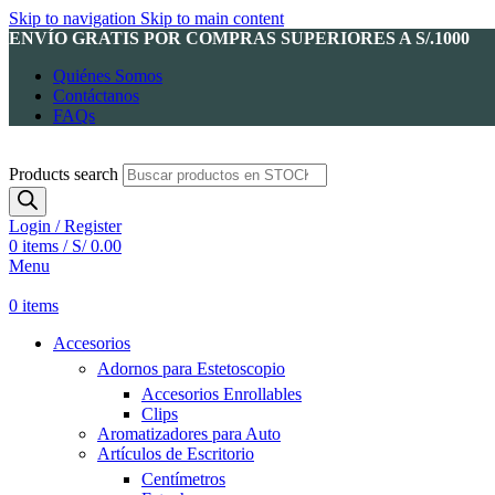
Skip to navigation
Skip to main content
ENVÍO GRATIS POR COMPRAS SUPERIORES A S/.1000
Quiénes Somos
Contáctanos
FAQs
Products search
Login / Register
0
items
/
S/
0.00
Menu
0
items
Accesorios
Adornos para Estetoscopio
Accesorios Enrollables
Clips
Aromatizadores para Auto
Artículos de Escritorio
Centímetros