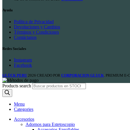
Ayuda
Política de Privacidad
Devoluciones y Cambios
Términos y Condiciones
Contáctanos
Redes Sociales
Instagram
Facebook
GLÜCK PERU
2026 CREADO POR
CORPORACION GLUCK
. PREMIUM E
Products search
Menu
Categories
Accesorios
Adornos para Estetoscopio
Accesorios Enrollables