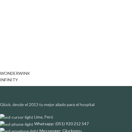
WONDERWINK
INFINITY
Glück, desde el 2013 tu mejor aliado para el hospital
Lima, Perú
Whatsapp: (051) 920 212 547
Messenger: Gluckperu