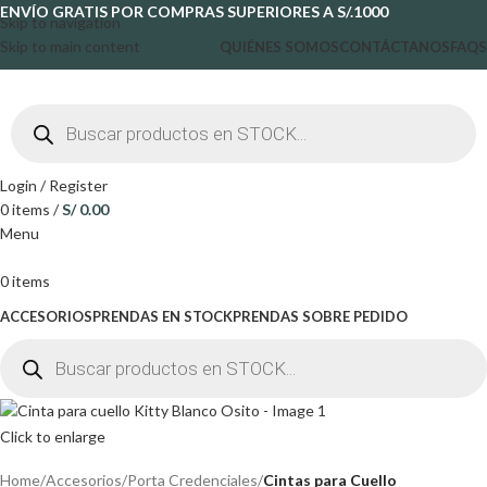
ENVÍO GRATIS POR COMPRAS SUPERIORES A S/.1000
Skip to navigation
Skip to main content
QUIÉNES SOMOS
CONTÁCTANOS
FAQS
Login / Register
0
items
/
S/
0.00
Menu
0
items
ACCESORIOS
PRENDAS EN STOCK
PRENDAS SOBRE PEDIDO
Click to enlarge
Home
Accesorios
Porta Credenciales
Cintas para Cuello