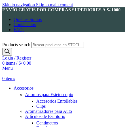
Skip to navigation
Skip to main content
ENVÍO GRATIS POR COMPRAS SUPERIORES A S/.1000
Quiénes Somos
Contáctanos
FAQs
Products search
Login / Register
0
items
/
S/
0.00
Menu
0
items
Accesorios
Adornos para Estetoscopio
Accesorios Enrollables
Clips
Aromatizadores para Auto
Artículos de Escritorio
Centímetros