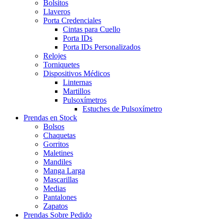
Bolsitos
Llaveros
Porta Credenciales
Cintas para Cuello
Porta IDs
Porta IDs Personalizados
Relojes
Torniquetes
Dispositivos Médicos
Linternas
Martillos
Pulsoxímetros
Estuches de Pulsoxímetro
Prendas en Stock
Bolsos
Chaquetas
Gorritos
Maletines
Mandiles
Manga Larga
Mascarillas
Medias
Pantalones
Zapatos
Prendas Sobre Pedido