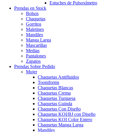
Estuches de Pulsoxímetro
Prendas en Stock
Bolsos
Chaquetas
Gorritos
Maletines
Mandiles
Manga Larga
Mascarillas
Medias
Pantalones
Zapatos
Prendas Sobre Pedido
Mujer
Chaquetas Antifluidos
Tooniforms
Chaquetas Blancas
Chaquetas Crema
Chaquetas Turquesa
Chaquetas Guinda
Chaquetas Con Diseño
Chaquetas KOI/BJ con Diseño
Chaquetas KOI Color Entero
Chaquetas Manga Larga
Mandiles