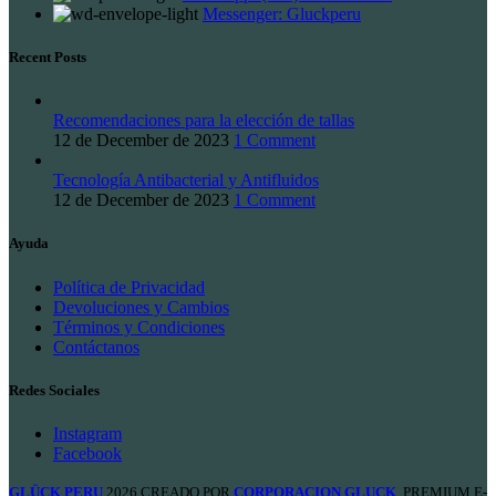
Messenger: Gluckperu
Recent Posts
Recomendaciones para la elección de tallas
12 de December de 2023
1 Comment
Tecnología Antibacterial y Antifluidos
12 de December de 2023
1 Comment
Ayuda
Política de Privacidad
Devoluciones y Cambios
Términos y Condiciones
Contáctanos
Redes Sociales
Instagram
Facebook
GLÜCK PERU
2026 CREADO POR
CORPORACION GLUCK
. PREMIUM E-