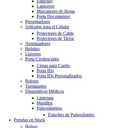
Estuches
Lapiceros
Marcadores de Hojas
Porta Documentos
Presentadores
Artículos para el Celular
Protectores de Cable
Protectores de Tierra
Atomizadores
Bolsitos
Llaveros
Porta Credenciales
Cintas para Cuello
Porta IDs
Porta IDs Personalizados
Relojes
Torniquetes
Dispositivos Médicos
Linternas
Martillos
Pulsoxímetros
Estuches de Pulsoxímetro
Prendas en Stock
Bolsos