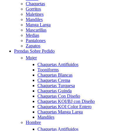
Chaquetas
Gorritos
Maletines
Mandiles
Manga Larga
Mascarillas
Medias
Pantalones
Zapatos
Prendas Sobre Pedido
Mujer
Chaquetas Antifluidos
Tooniforms
Chaquetas Blancas
Chaquetas Crema
Chaquetas Turquesa
Chaquetas Guinda
Chaquetas Con Diseño
Chaquetas KOI/BJ con Diseño
Chaquetas KOI Color Entero
Chaquetas Manga Larga
Mandiles
Hombre
Chaquetas Antifluidos