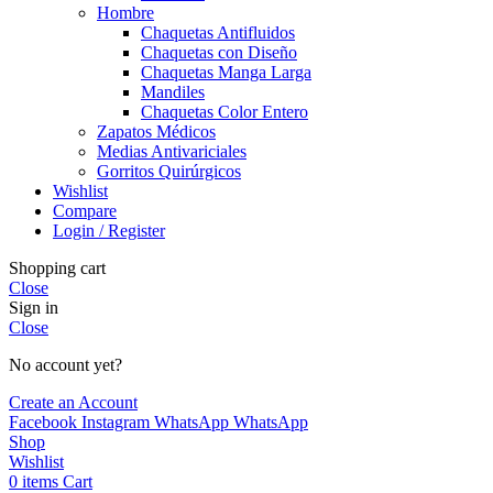
Hombre
Chaquetas Antifluidos
Chaquetas con Diseño
Chaquetas Manga Larga
Mandiles
Chaquetas Color Entero
Zapatos Médicos
Medias Antivariciales
Gorritos Quirúrgicos
Wishlist
Compare
Login / Register
Shopping cart
Close
Sign in
Close
No account yet?
Create an Account
Facebook
Instagram
WhatsApp
WhatsApp
Shop
Wishlist
0
items
Cart