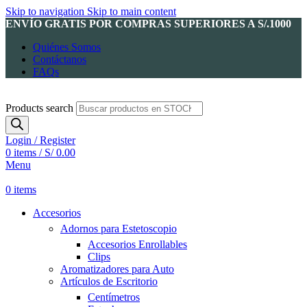
Skip to navigation
Skip to main content
ENVÍO GRATIS POR COMPRAS SUPERIORES A S/.1000
Quiénes Somos
Contáctanos
FAQs
Products search
Login / Register
0
items
/
S/
0.00
Menu
0
items
Accesorios
Adornos para Estetoscopio
Accesorios Enrollables
Clips
Aromatizadores para Auto
Artículos de Escritorio
Centímetros