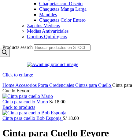
Chaquetas con Diseño
Chaquetas Manga Larga
Mandiles
Chaquetas Color Entero
Zapatos Médicos
Medias Antivariciales
Gorritos Quirúrgicos
Products search
Click to enlarge
Home
Accesorios
Porta Credenciales
Cintas para Cuello
Cinta para
Cuello Eeyore
Cinta para cuello Mario
S/
18.00
Back to products
Cinta para cuello Bob Esponja
S/
18.00
Cinta para Cuello Eeyore