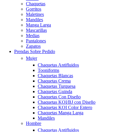
Chaquetas
Gorritos
Maletines
Mandiles
Manga Larga
Mascarillas
Medias
Pantalones
Zapatos
Prendas Sobre Pedido
Mujer
Chaquetas Antifluidos
Tooniforms
Chaquetas Blancas
Chaquetas Crema
Chaquetas Turquesa
Chaquetas Guinda
Chaquetas Con Diseño
Chaquetas KOI/BJ con Diseño
Chaquetas KOI Color Entero
Chaquetas Manga Larga
Mandiles
Hombre
Chaquetas Antifluidos