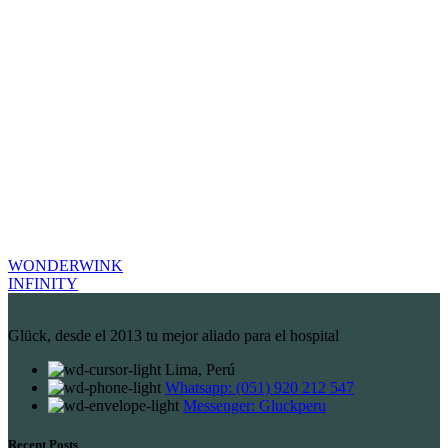
WONDERWINK
INFINITY
Glück, desde el 2013 tu mejor aliado para el hospital
Lima, Perú
Whatsapp: (051) 920 212 547
Messenger: Gluckperu
Recent Posts