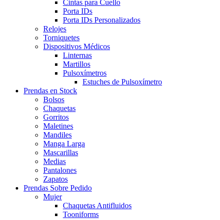
Cintas para Cuello
Porta IDs
Porta IDs Personalizados
Relojes
Torniquetes
Dispositivos Médicos
Linternas
Martillos
Pulsoxímetros
Estuches de Pulsoxímetro
Prendas en Stock
Bolsos
Chaquetas
Gorritos
Maletines
Mandiles
Manga Larga
Mascarillas
Medias
Pantalones
Zapatos
Prendas Sobre Pedido
Mujer
Chaquetas Antifluidos
Tooniforms