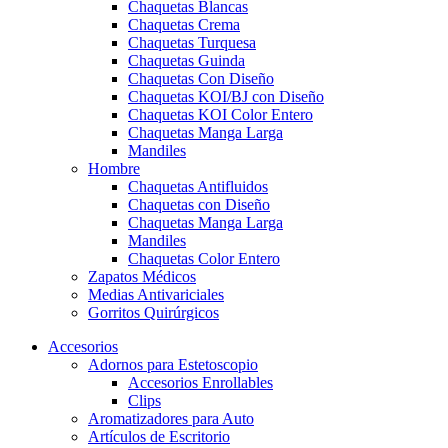
Chaquetas Blancas
Chaquetas Crema
Chaquetas Turquesa
Chaquetas Guinda
Chaquetas Con Diseño
Chaquetas KOI/BJ con Diseño
Chaquetas KOI Color Entero
Chaquetas Manga Larga
Mandiles
Hombre
Chaquetas Antifluidos
Chaquetas con Diseño
Chaquetas Manga Larga
Mandiles
Chaquetas Color Entero
Zapatos Médicos
Medias Antivariciales
Gorritos Quirúrgicos
Accesorios
Adornos para Estetoscopio
Accesorios Enrollables
Clips
Aromatizadores para Auto
Artículos de Escritorio