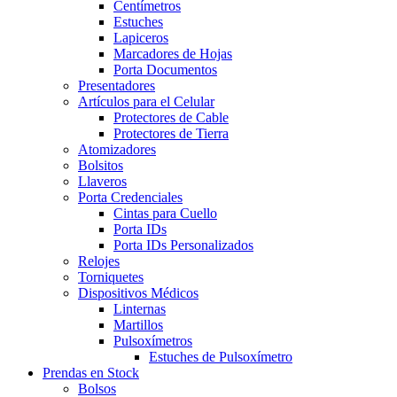
Centímetros
Estuches
Lapiceros
Marcadores de Hojas
Porta Documentos
Presentadores
Artículos para el Celular
Protectores de Cable
Protectores de Tierra
Atomizadores
Bolsitos
Llaveros
Porta Credenciales
Cintas para Cuello
Porta IDs
Porta IDs Personalizados
Relojes
Torniquetes
Dispositivos Médicos
Linternas
Martillos
Pulsoxímetros
Estuches de Pulsoxímetro
Prendas en Stock
Bolsos