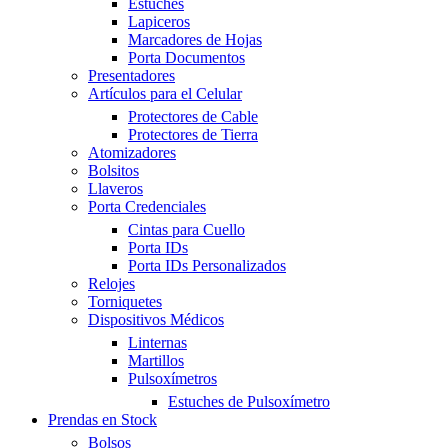
Estuches
Lapiceros
Marcadores de Hojas
Porta Documentos
Presentadores
Artículos para el Celular
Protectores de Cable
Protectores de Tierra
Atomizadores
Bolsitos
Llaveros
Porta Credenciales
Cintas para Cuello
Porta IDs
Porta IDs Personalizados
Relojes
Torniquetes
Dispositivos Médicos
Linternas
Martillos
Pulsoxímetros
Estuches de Pulsoxímetro
Prendas en Stock
Bolsos