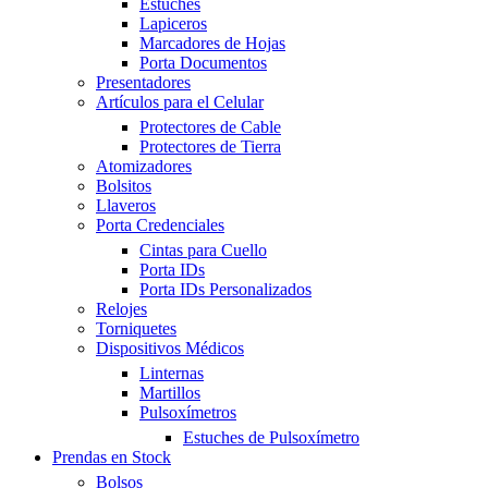
Estuches
Lapiceros
Marcadores de Hojas
Porta Documentos
Presentadores
Artículos para el Celular
Protectores de Cable
Protectores de Tierra
Atomizadores
Bolsitos
Llaveros
Porta Credenciales
Cintas para Cuello
Porta IDs
Porta IDs Personalizados
Relojes
Torniquetes
Dispositivos Médicos
Linternas
Martillos
Pulsoxímetros
Estuches de Pulsoxímetro
Prendas en Stock
Bolsos