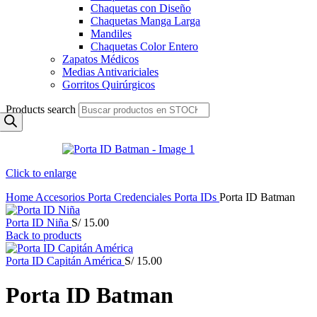
Chaquetas con Diseño
Chaquetas Manga Larga
Mandiles
Chaquetas Color Entero
Zapatos Médicos
Medias Antivariciales
Gorritos Quirúrgicos
Products search
Click to enlarge
Home
Accesorios
Porta Credenciales
Porta IDs
Porta ID Batman
Porta ID Niña
S/
15.00
Back to products
Porta ID Capitán América
S/
15.00
Porta ID Batman