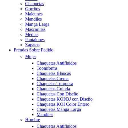
Chaquetas
Gorritos
Maletines
Mandiles
Manga Larga
Mascarillas
Medias
Pantalones
Zapatos
Prendas Sobre Pedido
Mujer
Chaquetas Antifluidos
Tooniforms
Chaquetas Blancas
Chaquetas Crema
Chaquetas Turquesa
Chaquetas Guinda
Chaquetas Con Diseño
Chaquetas KOI/BJ con Diseño
Chaquetas KOI Color Entero
Chaquetas Manga Larga
Mandiles
Hombre
Chaquetas Antifluidos