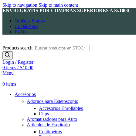
Skip to navigation
Skip to main content
ENVÍO GRATIS POR COMPRAS SUPERIORES A S/.1000
Quiénes Somos
Contáctanos
FAQs
Products search
Login / Register
0
items
/
S/
0.00
Menu
0
items
Accesorios
Adornos para Estetoscopio
Accesorios Enrollables
Clips
Aromatizadores para Auto
Artículos de Escritorio
Centímetros