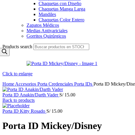
Chaquetas con Diseño
Chaquetas Manga Larga
Mandiles
Chaquetas Color Entero
Zapatos Médicos
Medias Antivariciales
Gorritos Quirúrgicos
Products search
Click to enlarge
Home
Accesorios
Porta Credenciales
Porta IDs
Porta ID Mickey/Dis
Porta ID Anakin/Darth Vader
S/
15.00
Back to products
Porta ID Kitty Rosado
S/
15.00
Porta ID Mickey/Disney