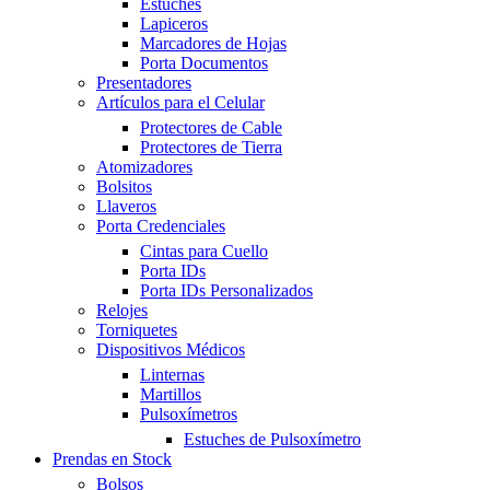
Estuches
Lapiceros
Marcadores de Hojas
Porta Documentos
Presentadores
Artículos para el Celular
Protectores de Cable
Protectores de Tierra
Atomizadores
Bolsitos
Llaveros
Porta Credenciales
Cintas para Cuello
Porta IDs
Porta IDs Personalizados
Relojes
Torniquetes
Dispositivos Médicos
Linternas
Martillos
Pulsoxímetros
Estuches de Pulsoxímetro
Prendas en Stock
Bolsos