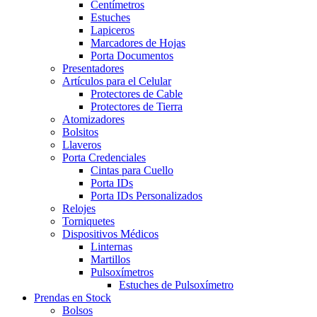
Centímetros
Estuches
Lapiceros
Marcadores de Hojas
Porta Documentos
Presentadores
Artículos para el Celular
Protectores de Cable
Protectores de Tierra
Atomizadores
Bolsitos
Llaveros
Porta Credenciales
Cintas para Cuello
Porta IDs
Porta IDs Personalizados
Relojes
Torniquetes
Dispositivos Médicos
Linternas
Martillos
Pulsoxímetros
Estuches de Pulsoxímetro
Prendas en Stock
Bolsos