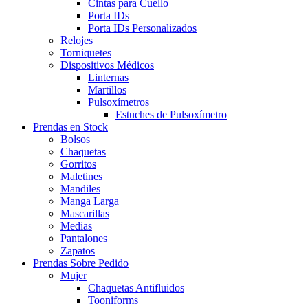
Cintas para Cuello
Porta IDs
Porta IDs Personalizados
Relojes
Torniquetes
Dispositivos Médicos
Linternas
Martillos
Pulsoxímetros
Estuches de Pulsoxímetro
Prendas en Stock
Bolsos
Chaquetas
Gorritos
Maletines
Mandiles
Manga Larga
Mascarillas
Medias
Pantalones
Zapatos
Prendas Sobre Pedido
Mujer
Chaquetas Antifluidos
Tooniforms