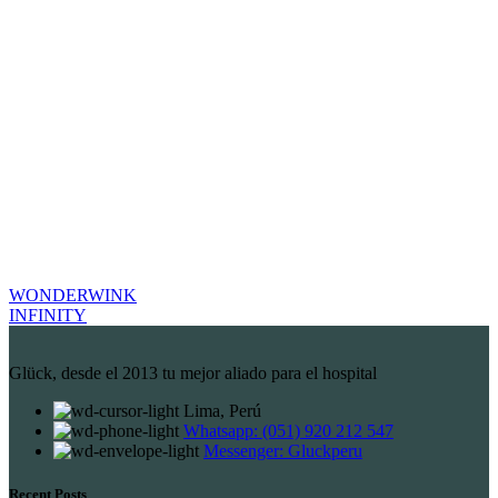
WONDERWINK
INFINITY
Glück, desde el 2013 tu mejor aliado para el hospital
Lima, Perú
Whatsapp: (051) 920 212 547
Messenger: Gluckperu
Recent Posts