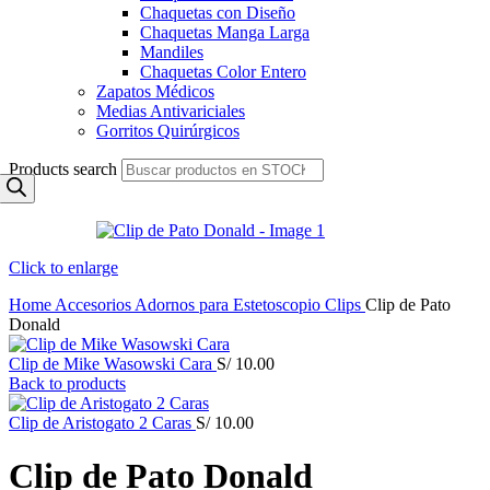
Chaquetas con Diseño
Chaquetas Manga Larga
Mandiles
Chaquetas Color Entero
Zapatos Médicos
Medias Antivariciales
Gorritos Quirúrgicos
Products search
Click to enlarge
Home
Accesorios
Adornos para Estetoscopio
Clips
Clip de Pato
Donald
Clip de Mike Wasowski Cara
S/
10.00
Back to products
Clip de Aristogato 2 Caras
S/
10.00
Clip de Pato Donald