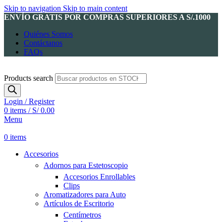
Skip to navigation
Skip to main content
ENVÍO GRATIS POR COMPRAS SUPERIORES A S/.1000
Quiénes Somos
Contáctanos
FAQs
Products search
Login / Register
0
items
/
S/
0.00
Menu
0
items
Accesorios
Adornos para Estetoscopio
Accesorios Enrollables
Clips
Aromatizadores para Auto
Artículos de Escritorio
Centímetros