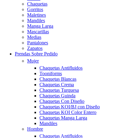
Chaquetas
Gorritos
Maletines
Mandiles
Manga Larga
Mascarillas
Medias
Pantalones
Zapatos
Prendas Sobre Pedido
Mujer
Chaquetas Antifluidos
Tooniforms
Chaquetas Blancas
Chaquetas Crema
Chaquetas Turquesa
Chaquetas Guinda
Chaquetas Con Diseño
Chaquetas KOI/BJ con Diseño
Chaquetas KOI Color Entero
Chaquetas Manga Larga
Mandiles
Hombre
Chaquetas Antifluidos