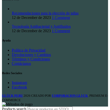
Recomendaciones para la elección de tallas
12 de December de 2023
1 Comment
Tecnología Antibacterial y Antifluidos
12 de December de 2023
1 Comment
Ayuda
Política de Privacidad
Devoluciones y Cambios
Términos y Condiciones
Contáctanos
Redes Sociales
Instagram
Facebook
GLÜCK PERU
2026 CREADO POR
CORPORACION GLUCK
. PREMIUM E-
COMMERCE
Products search