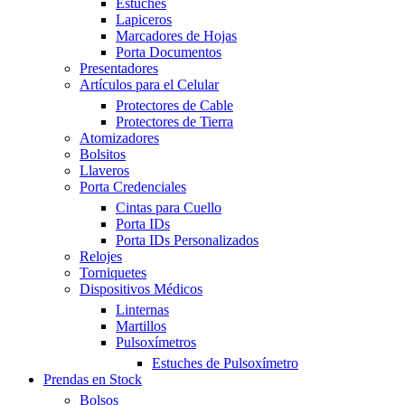
Estuches
Lapiceros
Marcadores de Hojas
Porta Documentos
Presentadores
Artículos para el Celular
Protectores de Cable
Protectores de Tierra
Atomizadores
Bolsitos
Llaveros
Porta Credenciales
Cintas para Cuello
Porta IDs
Porta IDs Personalizados
Relojes
Torniquetes
Dispositivos Médicos
Linternas
Martillos
Pulsoxímetros
Estuches de Pulsoxímetro
Prendas en Stock
Bolsos