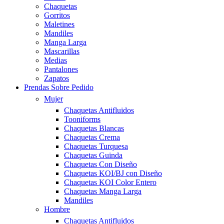
Chaquetas
Gorritos
Maletines
Mandiles
Manga Larga
Mascarillas
Medias
Pantalones
Zapatos
Prendas Sobre Pedido
Mujer
Chaquetas Antifluidos
Tooniforms
Chaquetas Blancas
Chaquetas Crema
Chaquetas Turquesa
Chaquetas Guinda
Chaquetas Con Diseño
Chaquetas KOI/BJ con Diseño
Chaquetas KOI Color Entero
Chaquetas Manga Larga
Mandiles
Hombre
Chaquetas Antifluidos