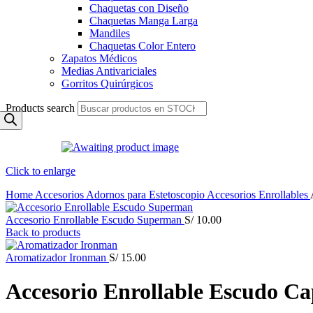
Chaquetas con Diseño
Chaquetas Manga Larga
Mandiles
Chaquetas Color Entero
Zapatos Médicos
Medias Antivariciales
Gorritos Quirúrgicos
Products search
Click to enlarge
Home
Accesorios
Adornos para Estetoscopio
Accesorios Enrollables
Accesorio Enrollable Escudo Superman
S/
10.00
Back to products
Aromatizador Ironman
S/
15.00
Accesorio Enrollable Escudo C