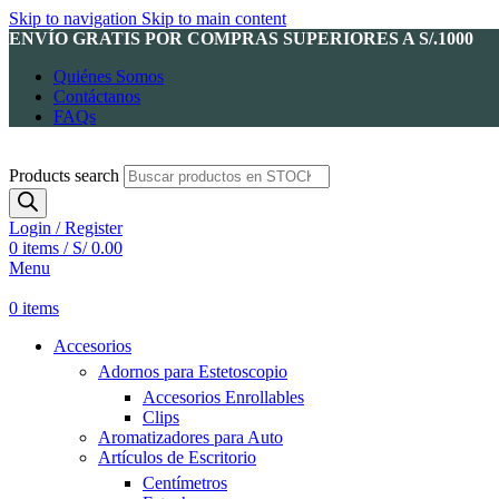
Skip to navigation
Skip to main content
ENVÍO GRATIS POR COMPRAS SUPERIORES A S/.1000
Quiénes Somos
Contáctanos
FAQs
Products search
Login / Register
0
items
/
S/
0.00
Menu
0
items
Accesorios
Adornos para Estetoscopio
Accesorios Enrollables
Clips
Aromatizadores para Auto
Artículos de Escritorio
Centímetros