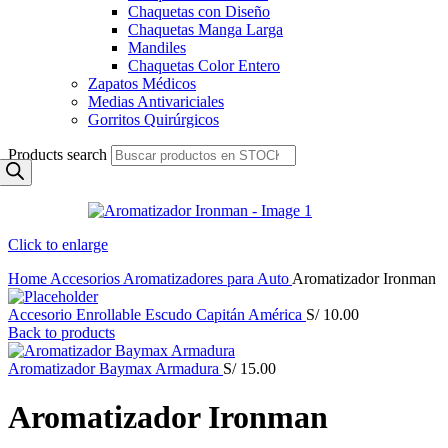
Chaquetas con Diseño
Chaquetas Manga Larga
Mandiles
Chaquetas Color Entero
Zapatos Médicos
Medias Antivariciales
Gorritos Quirúrgicos
Products search
Click to enlarge
Home
Accesorios
Aromatizadores para Auto
Aromatizador Ironman
Accesorio Enrollable Escudo Capitán América
S/
10.00
Back to products
Aromatizador Baymax Armadura
S/
15.00
Aromatizador Ironman