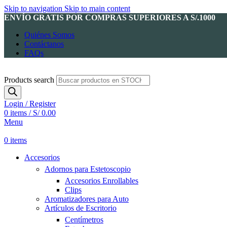
Skip to navigation
Skip to main content
ENVÍO GRATIS POR COMPRAS SUPERIORES A S/.1000
Quiénes Somos
Contáctanos
FAQs
Products search
Login / Register
0
items
/
S/
0.00
Menu
0
items
Accesorios
Adornos para Estetoscopio
Accesorios Enrollables
Clips
Aromatizadores para Auto
Artículos de Escritorio
Centímetros