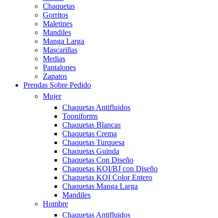
Chaquetas
Gorritos
Maletines
Mandiles
Manga Larga
Mascarillas
Medias
Pantalones
Zapatos
Prendas Sobre Pedido
Mujer
Chaquetas Antifluidos
Tooniforms
Chaquetas Blancas
Chaquetas Crema
Chaquetas Turquesa
Chaquetas Guinda
Chaquetas Con Diseño
Chaquetas KOI/BJ con Diseño
Chaquetas KOI Color Entero
Chaquetas Manga Larga
Mandiles
Hombre
Chaquetas Antifluidos