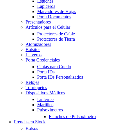
Estuches
Lapiceros
Marcadores de Hojas
Porta Documentos
Presentadores
Artículos para el Celular
Protectores de Cable
Protectores de Tierra
Atomizadores
Bolsitos
Llaveros
Porta Credenciales
Cintas para Cuello
Porta IDs
Porta IDs Personalizados
Relojes
Torniquetes
Dispositivos Médicos
Linternas
Martillos
Pulsoxímetros
Estuches de Pulsoxímetro
Prendas en Stock
Bolsos